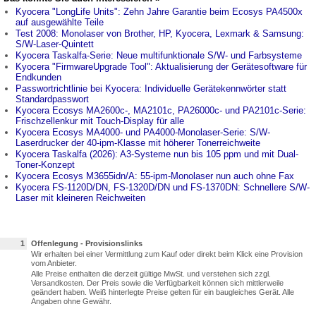
Kyocera "LongLife Units": Zehn Jahre Garantie beim Ecosys PA4500x
auf ausgewählte Teile
Test 2008: Monolaser von Brother, HP, Kyocera, Lexmark & Samsung:
S/W-Laser-Quintett
Kyocera Taskalfa-Serie: Neue multifunktionale S/W- und Farbsysteme
Kyocera "FirmwareUpgrade Tool": Aktualisierung der Gerätesoftware für
Endkunden
Passwortrichtlinie bei Kyocera: Individuelle Gerätekennwörter statt
Standardpasswort
Kyocera Ecosys MA2600c-, MA2101c, PA26000c- und PA2101c-Serie:
Frischzellenkur mit Touch-Display für alle
Kyocera Ecosys MA4000- und PA4000-Monolaser-Serie: S/W-
Laserdrucker der 40-ipm-Klasse mit höherer Tonerreichweite
Kyocera Taskalfa (2026): A3-Systeme nun bis 105 ppm und mit Dual-
Toner-Konzept
Kyocera Ecosys M3655idn/A: 55-ipm-Monolaser nun auch ohne Fax
Kyocera FS-1120D/DN, FS-1320D/DN und FS-1370DN: Schnellere S/W-
Laser mit kleineren Reichweiten
1
Offenlegung - Provisionslinks
Wir erhalten bei einer Vermittlung zum Kauf oder direkt beim Klick eine Provision
vom Anbieter.
Alle Preise enthalten die derzeit gültige MwSt. und verstehen sich zzgl.
Versandkosten. Der Preis sowie die Verfügbarkeit können sich mittlerweile
geändert haben. Weiß hinterlegte Preise gelten für ein baugleiches Gerät. Alle
Angaben ohne Gewähr.