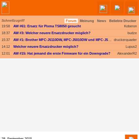
Schnellzugriff
Forum
Meinung
News
Beliebte Drucker
Angebote werden geladen...
19:58
AW #61: Ersatz für Pixma TS8050 gesucht
Koberon
18:37
AW #3: Welcher neuere Ersatzdrucker möglich?
budze
15:37
AW #1: Brother MFC-J5110DW, MFC-J5010DW und MFC-J5013DW - Besser ausgestattet und kompakter dank vollem Fokus auf A4
druckerquaeler
14:12
Welcher neuere Ersatzdrucker möglich?
Lupus2
12:01
AW #15: Hat jemand die erste Firmware für ein Downgrade?
AlexanderR2
28. September 2015