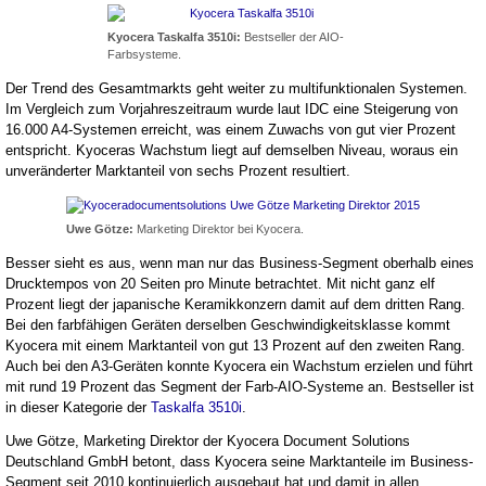
Kyocera Taskalfa 3510i:
Bestseller der AIO-
Farbsysteme.
Der Trend des Gesamtmarkts geht weiter zu multifunktionalen Systemen.
Im Vergleich zum Vorjahreszeitraum wurde laut IDC eine Steigerung von
16.000 A4-Systemen erreicht, was einem Zuwachs von gut vier Prozent
entspricht. Kyoceras Wachstum liegt auf demselben Niveau, woraus ein
unveränderter Marktanteil von sechs Prozent resultiert.
Uwe Götze:
Marketing Direktor bei Kyocera.
Besser sieht es aus, wenn man nur das Business-Segment oberhalb eines
Drucktempos von 20 Seiten pro Minute betrachtet. Mit nicht ganz elf
Prozent liegt der japanische Keramikkonzern damit auf dem dritten Rang.
Bei den farbfähigen Geräten derselben Geschwindigkeitsklasse kommt
Kyocera mit einem Marktanteil von gut 13 Prozent auf den zweiten Rang.
Auch bei den A3-Geräten konnte Kyocera ein Wachstum erzielen und führt
mit rund 19 Prozent das Segment der Farb-AIO-Systeme an. Bestseller ist
in dieser Kategorie der
Taskalfa 3510i
.
Uwe Götze, Marketing Direktor der Kyocera Document Solutions
Deutschland GmbH betont, dass Kyocera seine Marktanteile im Business-
Segment seit 2010 kontinuierlich ausgebaut hat und damit in allen