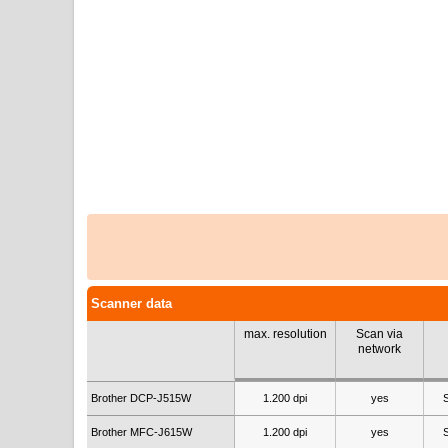
Scanner data
max. resolution
Scan via
network
Brother DCP-J515W
1.200 dpi
yes
Brother MFC-J615W
1.200 dpi
yes