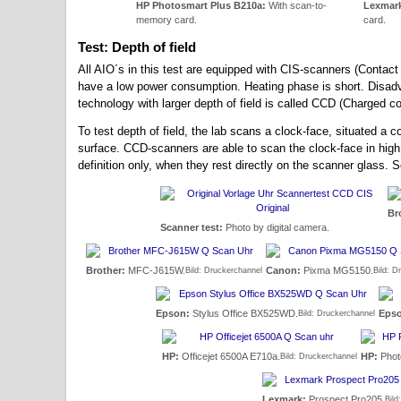
HP Photosmart Plus B210a:
With scan-to-
Lexmark
memory card.
card.
Test: Depth of field
All AIO´s in this test are equipped with CIS-scanners (Contac
have a low power consumption. Heating phase is short. Disadva
technology with larger depth of field is called CCD (Charged c
To test depth of field, the lab scans a clock-face, situated a c
surface. CCD-scanners are able to scan the clock-face in high 
definition only, when they rest directly on the scanner glass. So
Br
Scanner test:
Photo by digital camera.
Brother:
MFC-J615W.
Canon:
Pixma MG5150.
Bild: Druckerchannel
Bild: D
Epson:
Stylus Office BX525WD.
Eps
Bild: Druckerchannel
HP:
Officejet 6500A E710a.
HP:
Phot
Bild: Druckerchannel
Lexmark:
Prospect Pro205.
Bild