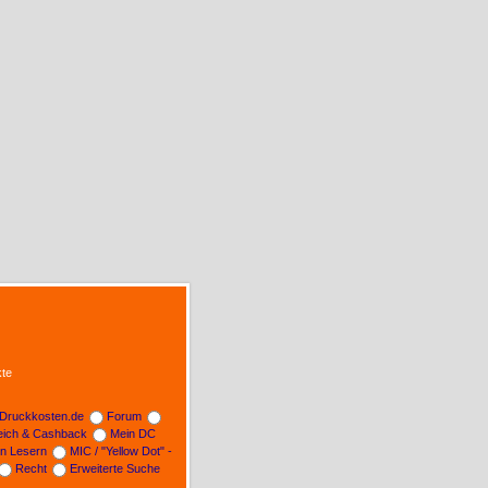
te
Druckkosten.de
Forum
leich & Cashback
Mein DC
on Lesern
MIC / "Yellow Dot" -
Recht
Erweiterte Suche