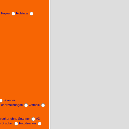
Papier
Rohlinge
Scanner
Lesermeinungen
Offtopic
rucker ohne Scanner
A3-
b-Drucker
Fotodrucker