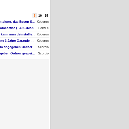
5
10
15
AW #1: Ich erhalte die Mittelung, das Epson Scanner Monitor demnächst nicht mehr vom Mac unterstützt wird
Koberon
AW #6: Drucker für Homeoffice (~30 S./Monat) – Technologieoffen (Duplex-Scan ODER nur Kopieren)
FelixFe
AW #1: Welche Software kann man deinstallieren - welche ich zwingend erforderlich
Koberon
AW #4: Wie kann ich meine 3 Jahre Garantie nach Registrierung prüfen?
Koberon
AW #1: Scan wird nicht im angegeben Ordner gespeichert, wenn vom Bediendisplay gescannt wird
Scorpio
Scan wird nicht im angegeben Ordner gespeichert, wenn vom Bediendisplay gescannt wird
Scorpio