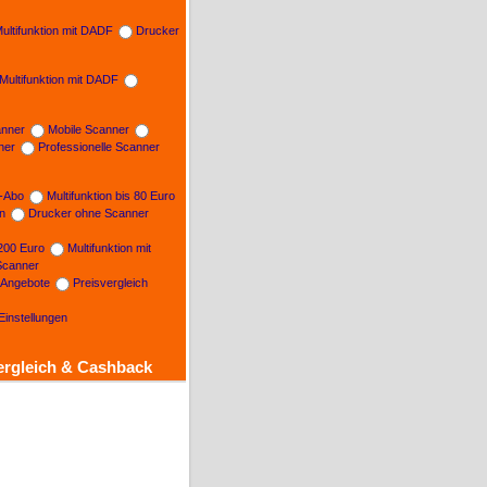
ultifunktion mit DADF
Drucker
Multifunktion mit DADF
nner
Mobile Scanner
ner
Professionelle Scanner
n-Abo
Multifunktion bis 80 Euro
on
Drucker ohne Scanner
 200 Euro
Multifunktion mit
Scanner
e Angebote
Preisvergleich
Einstellungen
ergleich & Cashback