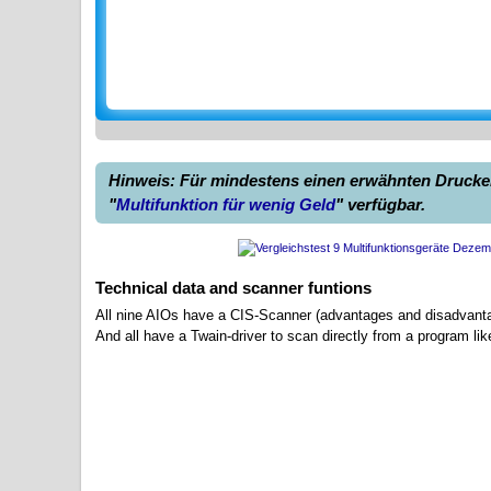
Hinweis: Für mindestens einen erwähnten Drucker 
"
Multifunktion für wenig Geld
" verfügbar.
Technical data and scanner funtions
All nine AIOs have a CIS-Scanner (advantages and disadvantag
And all have a Twain-driver to scan directly from a program li