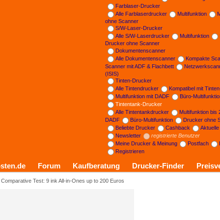
Farblaser-Drucker
Alle Farblaserdrucker
Multifunktion
M
ohne Scanner
S/W-Laser-Drucker
Alle S/W-Laserdrucker
Multifunktion
Drucker ohne Scanner
Dokumentenscanner
Alle Dokumentenscanner
Kompakte Sca
Scanner mit ADF & Flachbett
Netzwerkscan
(ISIS)
Tinten-Drucker
Alle Tintendrucker
Kompatibel mit Tinte
Multifunktion mit DADF
Büro-Multifunkti
Tintentank-Drucker
Alle Tintentankdrucker
Multifunktion bis
DADF
Büro-Multifunktion
Drucker ohne 
Beliebte Drucker
Cashback
Aktuell
Newsletter
registrierte Benutzer
Meine Drucker & Meinung
Postfach
Registrieren
sten.de
Forum
Kaufberatung
Drucker-Finder
Preisv
Comparative Test: 9 ink All-in-Ones up to 200 Euros