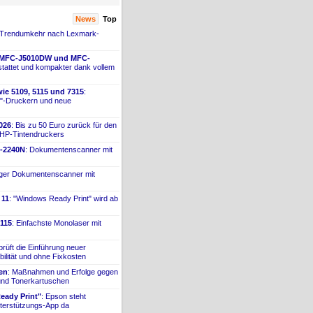
News
Top
 Trendumkehr nach Lexmark-
 MFC-
​J5010DW und MFC-
tattet und kompakter dank vollem
ie 5109, 5115 und 7315
:
"-
​Druckern und neue
026
: Bis zu 50 Euro zurück für den
 HP-
​Tintendruckers
-
​2240N
: Dokumentenscanner mit
iger Dokumentenscanner mit
 11
: "Windows Ready Print" wird ab
115
: Einfachste Monolaser mit
prüft die Einführung neuer
bilität und ohne Fixkosten
ien
: Maßnahmen und Erfolge gegen
 und Tonerkartuschen
ady Print"
: Epson steht
terstützungs-
​App da