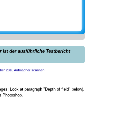
ist der ausführliche Testbericht
es: Look at paragraph "Depth of field" below).
ke Photoshop.