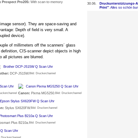
 Prospect Pro205:
With scan-to-memory
30.06.
Druckunterstützungs-
​
Print"
: Alles so schön bun
t image sensor). They are space-saving and
ntage: Depth of field is very small. A
oupled device).
ouple of millimeters off the scanners´ glass
definition, CIS-scanner depict objects in high
 all pictures are blurred.
other:
DCP-J515W.
Bild: Druckerchannel
Canon:
Pixma MG5250.
ruckerchannel
Bild: Druckerchannel
on:
Stylus SX620FW.
Bild: Druckerchannel
osmart Plus B210a.
Bild: Druckerchannel
: Druckerchannel