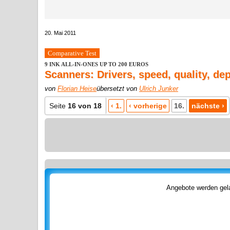
20. Mai 2011
Comparative Test
9 INK ALL-IN-ONES UP TO 200 EUROS
Scanners: Drivers, speed, quality, dep
von
Florian Heise
übersetzt von
Ulrich Junker
Seite
16 von 18
‹ 1.
‹ vorherige
16.
nächste ›
Angebote werden gela