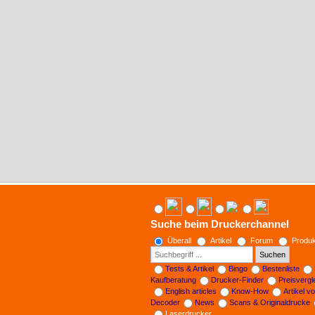
Suche beim Druckerchannel
Überall
Artikel
Forum
Produk
Suchen
Tests & Artikel
Bingo
Bestenliste
Kaufberatung
Drucker-Finder
Preisverg
English articles
Know-How
Artikel v
Decoder
News
Scans & Originaldrucke
Laserdrucker