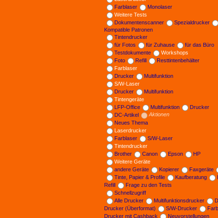
Farblaser
Monolaser
Weitere Tests
Dokumentenscanner
Spezialdrucker
Kompatible Patronen
Tintendrucker
für Fotos
für Zuhause
für das Büro
Testdokumente
Workshops
Foto
Refill
Resttintenbehälter
Farblaser
Drucker
Multifunktion
S/W-Laser
Drucker
Multifunktion
Tintengeräte
LFP-Office
Multifunktion
Drucker
DC-Artikel
Aktionen
Neues Thema
Laserdrucker
Farblaser
S/W-Laser
Tintendrucker
Brother
Canon
Epson
HP
Weitere Geräte
andere Geräte
Kopierer
Faxgeräte
Tinte, Papier & Profile
Kaufberatung
Refill
Frage zu den Tests
Schnellzugriff
Alle Drucker
Multifunktionsdrucker
D
Drucker (Überformat)
S/W-Drucker
Far
Drucker mit Cashback
Neuvorstellungen