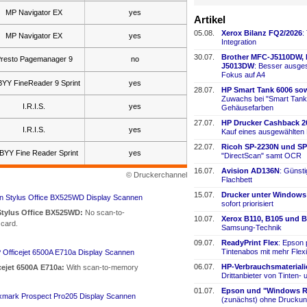
MP Navigator EX
yes
Artikel
05.08.
Xerox Bilanz FQ2/2026
:
MP Navigator EX
yes
Integration
30.07.
Brother MFC-
​J5110DW,
resto Pagemanager 9
no
J5013DW
: Besser ausges
Fokus auf A4
YY FineReader 9 Sprint
yes
28.07.
HP Smart Tank 6006 sow
Zuwachs bei "Smart Tank
I.R.I.S.
yes
Gehäusefarben
27.07.
HP Drucker Cashback 2
I.R.I.S.
yes
Kauf eines ausgewählten
22.07.
Ricoh SP-
​2230N und SP
BYY Fine Reader Sprint
yes
"DirectScan" samt OCR
16.07.
Avision AD136N
: Günst
© Druckerchannel
Flachbett
15.07.
Drucker unter Windows
sofort priorisiert
tylus Office BX525WD:
No scan-to-
10.07.
Xerox B110, B105 und B
card.
Samsung-
​Technik
09.07.
ReadyPrint Flex
: Epson 
Tintenabos mit mehr Flexi
06.07.
HP-
​Verbrauchsmaterial
cejet 6500A E710a:
With scan-to-memory
Drittanbieter von Tinten-
​
01.07.
Epson und "Windows Re
(zunächst) ohne Druckun