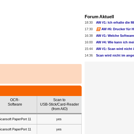
Forum Aktuell
18:30
17:30
?
16:38
16:00
15:44
14:36
OCR-
Scan to
Software
USB-Stick/Card-Reader
(from AIO)
Scansoft PaperPort 11
yes
Scansoft PaperPort 11
yes