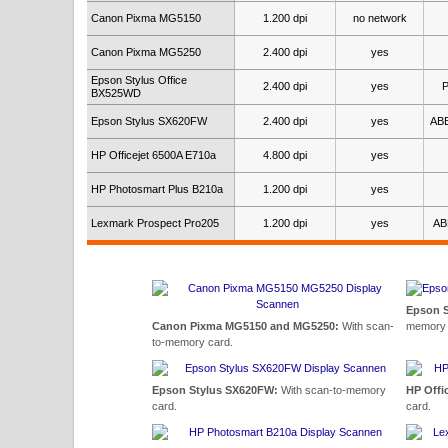
Canon Pixma MG5150
1.200 dpi
no network
Canon Pixma MG5250
2.400 dpi
yes
Epson Stylus Office
2.400 dpi
yes
P
BX525WD
Epson Stylus SX620FW
2.400 dpi
yes
ABB
HP Officejet 6500A E710a
4.800 dpi
yes
HP Photosmart Plus B210a
1.200 dpi
yes
Lexmark Prospect Pro205
1.200 dpi
yes
AB
Epson S
Canon Pixma MG5150 and MG5250:
With scan-
memory 
to-memory card.
Epson Stylus SX620FW:
With scan-to-memory
HP Offi
card.
card.