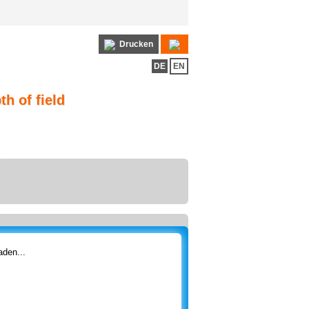
Drucken
DE
EN
th of field
den...