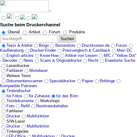
↑
Suche beim Druckerchannel
Angebote werden geladen...
Überall
Artikel
Forum
Produkte
Suchen
Tests & Artikel
Bingo
Bestenliste
Druckkosten.de
Forum
Kaufberatung
Drucker-Finder
Preisvergleich & Cashback
Mein DC
English articles
Know-How
Artikel von Lesern
MIC / "Yellow Dot"
- Decoder
News
Scans & Originaldrucke
Recht
Erweiterte Suche
Laserdrucker
Farblaser
Monolaser
Weitere Tests
Dokumentenscanner
Spezialdrucker
Papier
Rohlinge
Kompatible Patronen
Tintendrucker
für Fotos
für Zuhause
für das Büro
Testdokumente
Workshops
Foto
Refill
Resttintenbehälter
Farblaser
Drucker
Multifunktion
S/W-Laser
Drucker
Multifunktion
Tintengeräte
LFP-Office
Multifunktion
Drucker