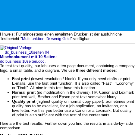
Hinweis: Für mindestens einen erwähnten Drucker ist der ausführliche
Testbericht "
Multifunktion für wenig Geld
" verfügbar.
Mischdokument mit 10 Seiten:
dc business 10seiten.doc.
To test text quality, our lab uses a ten-page document, containing a company
logo, a small table, and a diagram. We use
three different modes
:
Fast print
(lowest resolution / black): If you only need drafts or print
E-mails, use the fast print function. It´s also called "Fast", "Economy"
or "Draft". All nine in this test have this function
Normal print
(no modification in the drivers). HP, Canon and Lexmark
print text well, Brother and Epson print text somewhat blurry
Quality print
(highest quality on normal copy paper). Sometimes print
quality has to be excellent, for a job application, an invitation, or a
love letter. For this you better use a Canon or a Lexmark. But quality
of print is also sufficient with the rest of the contestants.
Here are the test results. Further down you find the results in a side-by- side
comparison.