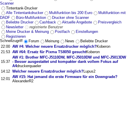
Scanner
Tintentank-Drucker
Alle Tintentankdrucker
Multifunktion bis 200 Euro
Multifunktion mit
DADF
Büro-Multifunktion
Drucker ohne Scanner
Beliebte Drucker
Cashback
Aktuelle Angebote
Preisvergleich
Newsletter
registrierte Benutzer
Meine Drucker & Meinung
Postfach
Einstellungen
Registrieren
Schnellzugriff
Forum
Meinung
News
Beliebte Drucker
22:00
AW #4: Welcher neuere Ersatzdrucker möglich?
Koberon
21:53
AW #64: Ersatz für Pixma TS8050 gesucht
Koberon
AW #1: Brother MFC-J5110DW, MFC-J5010DW und MFC-J5013DW
15:37
- Besser ausgestattet und kompakter dank vollem Fokus auf
A4
druckerquaeler
14:12
Welcher neuere Ersatzdrucker möglich?
Lupus2
AW #15: Hat jemand die erste Firmware für ein Downgrade?
12:01
AlexanderR2