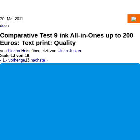
20. Mai 2011
de
en
Comparative Test
9 ink All-in-Ones up to 200
Euros
:
Text print: Quality
von
Florian Heise
übersetzt von
Ulrich Junker
Seite
13 von 18
‹ 1.
‹ vorherige
13.
nächste ›