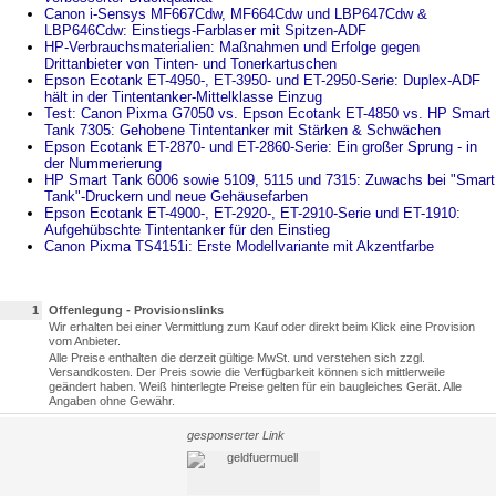
Canon i-Sensys MF667Cdw, MF664Cdw und LBP647Cdw &
LBP646Cdw: Einstiegs-Farblaser mit Spitzen-ADF
HP-Verbrauchsmaterialien: Maßnahmen und Erfolge gegen
Drittanbieter von Tinten- und Tonerkartuschen
Epson Ecotank ET-4950-, ET-3950- und ET-2950-Serie: Duplex-ADF
hält in der Tintentanker-Mittelklasse Einzug
Test: Canon Pixma G7050 vs. Epson Ecotank ET-4850 vs. HP Smart
Tank 7305: Gehobene Tintentanker mit Stärken & Schwächen
Epson Ecotank ET-2870- und ET-2860-Serie: Ein großer Sprung - in
der Nummerierung
HP Smart Tank 6006 sowie 5109, 5115 und 7315: Zuwachs bei "Smart
Tank"-Druckern und neue Gehäusefarben
Epson Ecotank ET-4900-, ET-2920-, ET-2910-Serie und ET-1910:
Aufgehübschte Tintentanker für den Einstieg
Canon Pixma TS4151i: Erste Modellvariante mit Akzentfarbe
1
Offenlegung - Provisionslinks
Wir erhalten bei einer Vermittlung zum Kauf oder direkt beim Klick eine Provision
vom Anbieter.
Alle Preise enthalten die derzeit gültige MwSt. und verstehen sich zzgl.
Versandkosten. Der Preis sowie die Verfügbarkeit können sich mittlerweile
geändert haben. Weiß hinterlegte Preise gelten für ein baugleiches Gerät. Alle
Angaben ohne Gewähr.
gesponserter Link