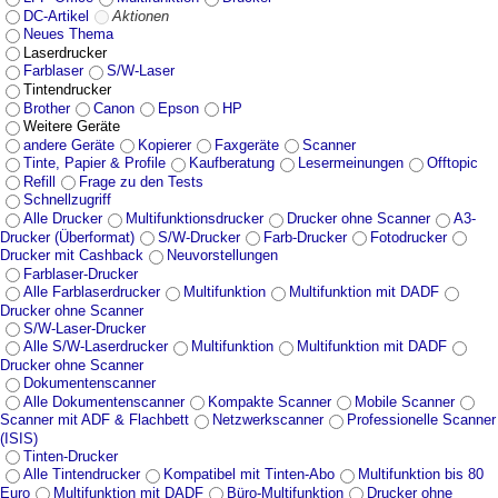
DC-Artikel
Aktionen
Neues Thema
Laserdrucker
Farblaser
S/W-Laser
Tintendrucker
Brother
Canon
Epson
HP
Weitere Geräte
andere Geräte
Kopierer
Faxgeräte
Scanner
Tinte, Papier & Profile
Kaufberatung
Lesermeinungen
Offtopic
Refill
Frage zu den Tests
Schnellzugriff
Alle Drucker
Multifunktionsdrucker
Drucker ohne Scanner
A3-
Drucker (Überformat)
S/W-Drucker
Farb-Drucker
Fotodrucker
Drucker mit Cashback
Neuvorstellungen
Farblaser-Drucker
Alle Farblaserdrucker
Multifunktion
Multifunktion mit DADF
Drucker ohne Scanner
S/W-Laser-Drucker
Alle S/W-Laserdrucker
Multifunktion
Multifunktion mit DADF
Drucker ohne Scanner
Dokumentenscanner
Alle Dokumentenscanner
Kompakte Scanner
Mobile Scanner
Scanner mit ADF & Flachbett
Netzwerkscanner
Professionelle Scanner
(ISIS)
Tinten-Drucker
Alle Tintendrucker
Kompatibel mit Tinten-Abo
Multifunktion bis 80
Euro
Multifunktion mit DADF
Büro-Multifunktion
Drucker ohne