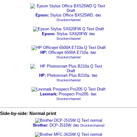
Epson:
Stylus Office BX525WD.
Bild:
Druckerchannel
Epson:
Stylus SX620FW.
Bild:
Druckerchannel
HP:
Officejet 6500A E710a.
Bild:
Druckerchannel
HP:
Photosmart Plus B210a.
Bild:
Druckerchannel
Lexmark:
Prospect Pro205.
Bild:
Druckerchannel
Side-by-side: Normal print
Brother:
DCP-J515W.
Bild: Druckerchannel