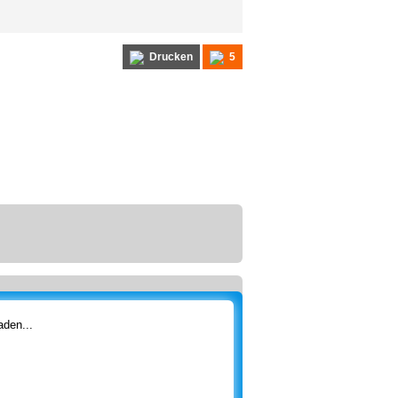
Drucken
5
den...