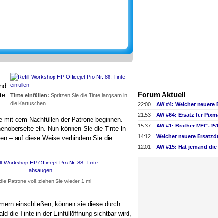
und
Forum Aktuell
te
Tinte einfüllen:
Spritzen Sie die Tinte langsam in
die Kartuschen.
22:00
AW #4: Welcher neuere 
21:53
AW #64: Ersatz für Pix
ie mit dem Nachfüllen der Patrone beginnen.
15:37
nenoberseite ein. Nun können Sie die Tinte in
14:12
Welcher neuere Ersatzd
ßen – auf diese Weise verhindern Sie die
12:01
die Patrone voll, ziehen Sie wieder 1 ml
mmern einschließen, können sie diese durch
d die Tinte in der Einfüllöffnung sichtbar wird,