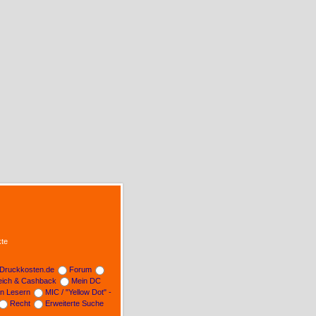
te
Druckkosten.de
Forum
leich & Cashback
Mein DC
on Lesern
MIC / "Yellow Dot" -
Recht
Erweiterte Suche