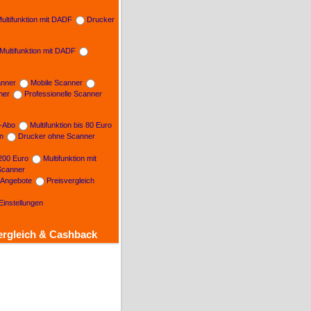
ultifunktion mit DADF
Drucker
Multifunktion mit DADF
nner
Mobile Scanner
ner
Professionelle Scanner
n-Abo
Multifunktion bis 80 Euro
on
Drucker ohne Scanner
 200 Euro
Multifunktion mit
Scanner
e Angebote
Preisvergleich
Einstellungen
ergleich & Cashback