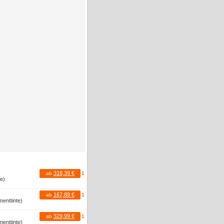
318,39 €
ab
1
te)
167,89 €
ab
1
menttinte)
329,99 €
ab
1
menttinte)