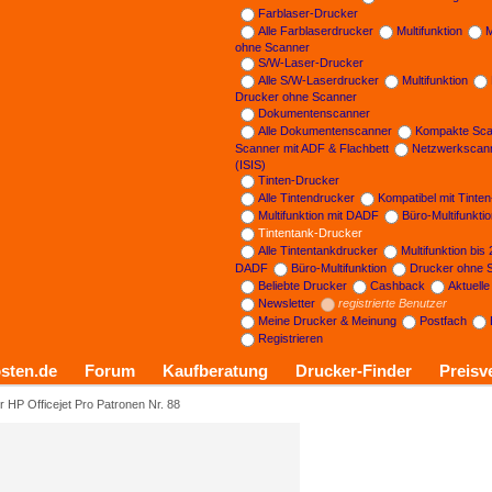
Farblaser-Drucker
Alle Farblaserdrucker
Multifunktion
M
ohne Scanner
S/W-Laser-Drucker
Alle S/W-Laserdrucker
Multifunktion
Drucker ohne Scanner
Dokumentenscanner
Alle Dokumentenscanner
Kompakte Sca
Scanner mit ADF & Flachbett
Netzwerkscan
(ISIS)
Tinten-Drucker
Alle Tintendrucker
Kompatibel mit Tinte
Multifunktion mit DADF
Büro-Multifunkti
Tintentank-Drucker
Alle Tintentankdrucker
Multifunktion bis
DADF
Büro-Multifunktion
Drucker ohne 
Beliebte Drucker
Cashback
Aktuell
Newsletter
registrierte Benutzer
Meine Drucker & Meinung
Postfach
Registrieren
sten.de
Forum
Kaufberatung
Drucker-Finder
Preisv
r HP Officejet Pro Patronen Nr. 88