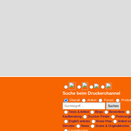
Suche beim Druckerchannel
Überall
Artikel
Forum
Produk
Suchen
Tests & Artikel
Bingo
Bestenliste
Kaufberatung
Drucker-Finder
Preisverg
English articles
Know-How
Artikel v
Decoder
News
Scans & Originaldrucke
Laserdrucker