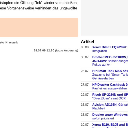
stopfen die Öffnung "Ink" wieder verschließen,
 Diese Vorgehensweise verhindert das ungewollte
Artikel
ve KI erstellt.
05.08.
Xerox Bilanz FQ2/2026
:
28.07.09 12:36 (letzte Änderung)
Integration
30.07.
Brother MFC-
​J5110DW,
J5013DW
: Besser ausges
Fokus auf A4
28.07.
HP Smart Tank 6006 sow
Zuwachs bei "Smart Tank
Gehäusefarben
27.07.
HP Drucker Cashback 2
Kauf eines ausgewählten
22.07.
Ricoh SP-
​2230N und SP
"DirectScan" samt OCR
16.07.
Avision AD136N
: Günst
Flachbett
15.07.
Drucker unter Windows
sofort priorisiert
10.07.
Xerox B110, B105 und B