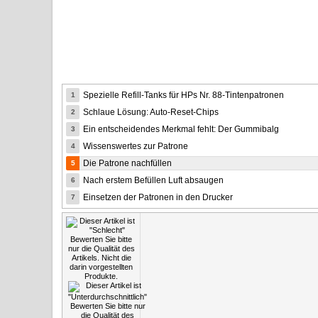
Spezielle Refill-Tanks für HPs Nr. 88-Tintenpatronen
1
Schlaue Lösung: Auto-Reset-Chips
2
Ein entscheidendes Merkmal fehlt: Der Gummibalg
3
Wissenswertes zur Patrone
4
Die Patrone nachfüllen
5
Nach erstem Befüllen Luft absaugen
6
Einsetzen der Patronen in den Drucker
7