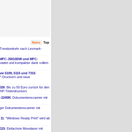
News
Top
 Trendumkehr nach Lexmark-
 MFC-
​J5010DW und MFC-
tattet und kompakter dank vollem
ie 5109, 5115 und 7315
:
"-
​Druckern und neue
026
: Bis zu 50 Euro zurück für den
 HP-
​Tintendruckers
-
​2240N
: Dokumentenscanner mit
iger Dokumentenscanner mit
 11
: "Windows Ready Print" wird ab
115
: Einfachste Monolaser mit