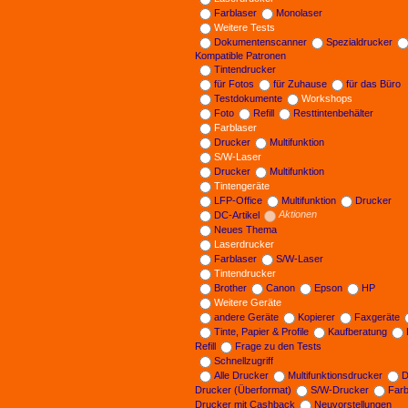
Farblaser
Monolaser
Weitere Tests
Dokumentenscanner
Spezialdrucker
Kompatible Patronen
Tintendrucker
für Fotos
für Zuhause
für das Büro
Testdokumente
Workshops
Foto
Refill
Resttintenbehälter
Farblaser
Drucker
Multifunktion
S/W-Laser
Drucker
Multifunktion
Tintengeräte
LFP-Office
Multifunktion
Drucker
DC-Artikel
Aktionen
Neues Thema
Laserdrucker
Farblaser
S/W-Laser
Tintendrucker
Brother
Canon
Epson
HP
Weitere Geräte
andere Geräte
Kopierer
Faxgeräte
Tinte, Papier & Profile
Kaufberatung
Refill
Frage zu den Tests
Schnellzugriff
Alle Drucker
Multifunktionsdrucker
D
Drucker (Überformat)
S/W-Drucker
Far
Drucker mit Cashback
Neuvorstellungen