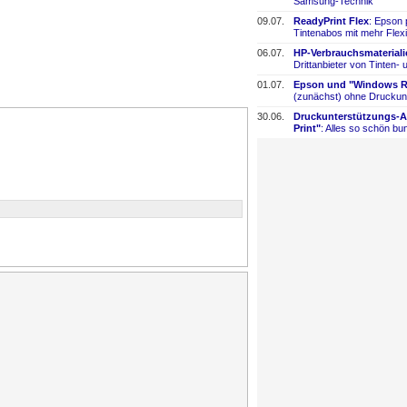
Samsung-
​Technik
09.07.
ReadyPrint Flex
: Epson 
Tintenabos mit mehr Flexi
06.07.
HP-
​Verbrauchsmaterial
Drittanbieter von Tinten-
​
01.07.
Epson und "Windows Re
(zunächst) ohne Druckun
30.06.
Druckunterstützungs-
​
Print"
: Alles so schön bun