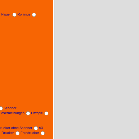
Papier
Rohlinge
Scanner
Lesermeinungen
Offtopic
rucker ohne Scanner
A3-
b-Drucker
Fotodrucker