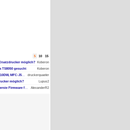
5
10
15
Ersatzdrucker möglich?
Koberon
ma TS8050 gesucht
Koberon
AW #1: Brother MFC-J5110DW, MFC-J5010DW und MFC-J5013DW - Besser ausgestattet und kompakter dank vollem Fokus auf A4
druckerquaeler
rucker möglich?
Lupus2
AW #15: Hat jemand die erste Firmware für ein Downgrade?
AlexanderR2