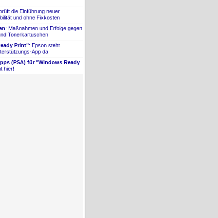
prüft die Einführung neuer
bilität und ohne Fixkosten
ien
: Maßnahmen und Erfolge gegen
 und Tonerkartuschen
ady Print"
: Epson steht
terstützungs-
​App da
Apps (PSA) für "Windows Ready
t hier!