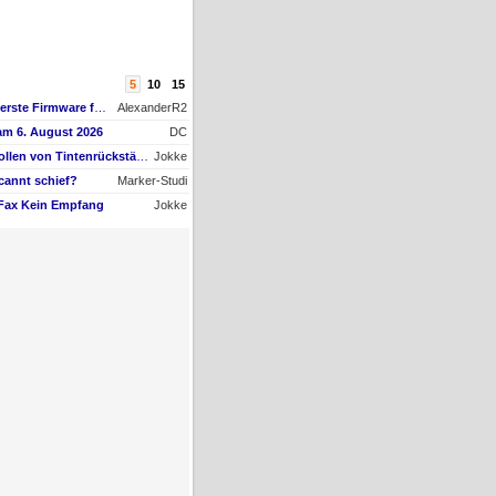
5
10
15
AW #15: Hat jemand die erste Firmware für ein Downgrade?
AlexanderR2
am 6. August 2026
DC
AW #9: Papiertransportrollen von Tintenrückständen befreien, aber womit?
Jokke
cannt schief?
Marker-Studi
 Fax Kein Empfang
Jokke