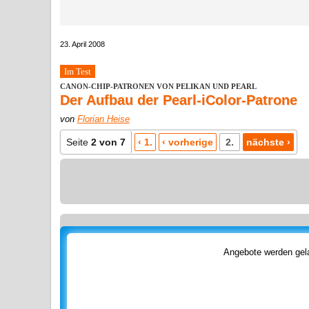
23. April 2008
Im Test
CANON-CHIP-PATRONEN VON PELIKAN UND PEARL
Der Aufbau der Pearl-iColor-Patrone
von
Florian Heise
Seite
2 von 7
‹ 1.
‹ vorherige
2.
nächste ›
Angebote werden gela