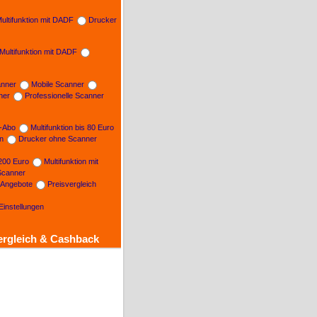
ultifunktion mit DADF
Drucker
Multifunktion mit DADF
nner
Mobile Scanner
ner
Professionelle Scanner
n-Abo
Multifunktion bis 80 Euro
on
Drucker ohne Scanner
 200 Euro
Multifunktion mit
Scanner
e Angebote
Preisvergleich
Einstellungen
ergleich & Cashback