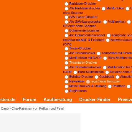
Farblaser-Drucker
Alle Farblaserdrucker
Multifunktion
M
ohne Scanner
S/W-Laser-Drucker
Alle S/W-Laserdrucker
Multifunktion
Drucker ohne Scanner
Dokumentenscanner
Alle Dokumentenscanner
Kompakte Sca
Scanner mit ADF & Flachbett
Netzwerkscan
(ISIS)
Tinten-Drucker
Alle Tintendrucker
Kompatibel mit Tinte
Multifunktion mit DADF
Büro-Multifunkti
Tintentank-Drucker
Alle Tintentankdrucker
Multifunktion bis
DADF
Büro-Multifunktion
Drucker ohne 
Beliebte Drucker
Cashback
Aktuell
Newsletter
registrierte Benutzer
Meine Drucker & Meinung
Postfach
Registrieren
sten.de
Forum
Kaufberatung
Drucker-Finder
Preisv
: Canon-Chip-Patronen von Pelikan und Pearl