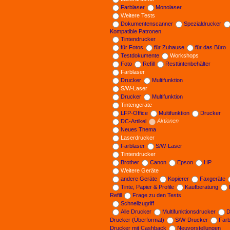
Farblaser
Monolaser
Weitere Tests
Dokumentenscanner
Spezialdrucker
Kompatible Patronen
Tintendrucker
für Fotos
für Zuhause
für das Büro
Testdokumente
Workshops
Foto
Refill
Resttintenbehälter
Farblaser
Drucker
Multifunktion
S/W-Laser
Drucker
Multifunktion
Tintengeräte
LFP-Office
Multifunktion
Drucker
DC-Artikel
Aktionen
Neues Thema
Laserdrucker
Farblaser
S/W-Laser
Tintendrucker
Brother
Canon
Epson
HP
Weitere Geräte
andere Geräte
Kopierer
Faxgeräte
Tinte, Papier & Profile
Kaufberatung
Refill
Frage zu den Tests
Schnellzugriff
Alle Drucker
Multifunktionsdrucker
D
Drucker (Überformat)
S/W-Drucker
Far
Drucker mit Cashback
Neuvorstellungen