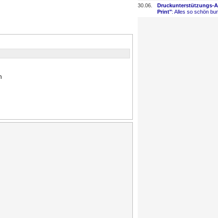
30.06.
Druckunterstützungs-
​
Print"
: Alles so schön bun
n