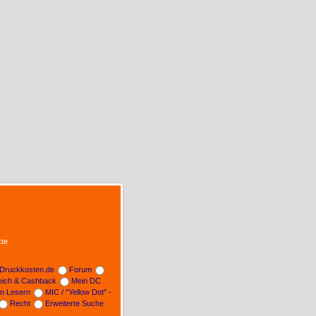
te
Druckkosten.de
Forum
leich & Cashback
Mein DC
on Lesern
MIC / "Yellow Dot" -
Recht
Erweiterte Suche