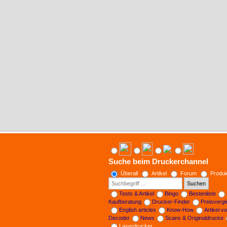
Suche beim Druckerchannel
Überall
Artikel
Forum
Produk
Suchen
Tests & Artikel
Bingo
Bestenliste
Kaufberatung
Drucker-Finder
Preisverg
English articles
Know-How
Artikel v
Decoder
News
Scans & Originaldrucke
Laserdrucker