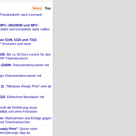
News
Top
 Trendumkehr nach Lexmark-
 MFC-
​J5010DW und MFC-
tattet und kompakter dank vollem
ie 5109, 5115 und 7315
:
"-
​Druckern und neue
026
: Bis zu 50 Euro zurück für den
 HP-
​Tintendruckers
-
​2240N
: Dokumentenscanner mit
iger Dokumentenscanner mit
 11
: "Windows Ready Print" wird ab
115
: Einfachste Monolaser mit
prüft die Einführung neuer
bilität und ohne Fixkosten
ien
: Maßnahmen und Erfolge gegen
 und Tonerkartuschen
ady Print"
: Epson steht
terstützungs-
​App da