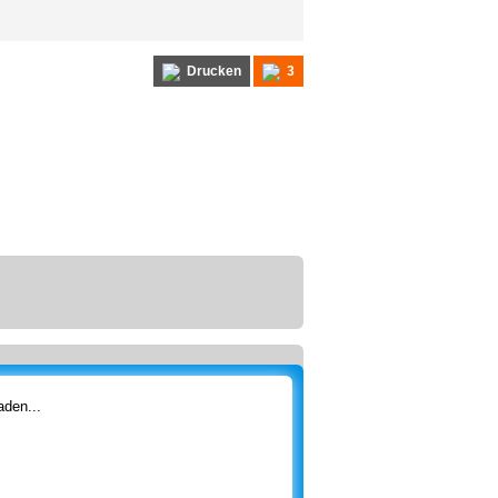
Drucken
3
den...