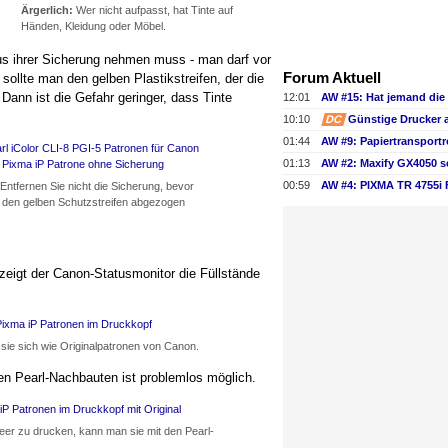
Ärgerlich:
Wer nicht aufpasst, hat Tinte auf
Händen, Kleidung oder Möbel.
us ihrer Sicherung nehmen muss - man darf vor
Forum Aktuell
ollte man den gelben Plastikstreifen, der die
Dann ist die Gefahr geringer, dass Tinte
12:01
10:10
DC
Günstige Drucker 
01:44
01:13
AW #2: Maxify GX4050 s
00:59
AW #4: PIXMA TR 4755i
Entfernen Sie nicht die Sicherung, bevor
t den gelben Schutzstreifen abgezogen
 zeigt der Canon-Statusmonitor die Füllstände
n sie sich wie Originalpatronen von Canon.
en Pearl-Nachbauten ist problemlos möglich.
eer zu drucken, kann man sie mit den Pearl-