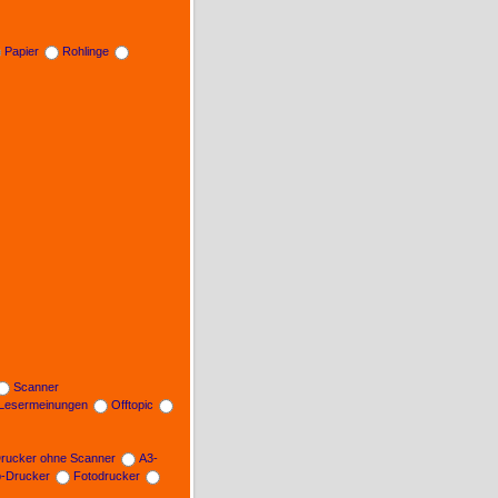
Papier
Rohlinge
Scanner
Lesermeinungen
Offtopic
rucker ohne Scanner
A3-
b-Drucker
Fotodrucker