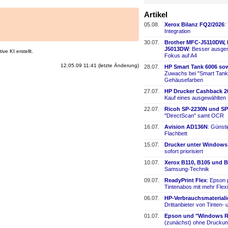
Artikel
05.08.
Xerox Bilanz FQ2/2026
:
Integration
30.07.
Brother MFC-
​J5110DW,
J5013DW
: Besser ausges
ve KI erstellt.
Fokus auf A4
12.05.09 11:41 (letzte Änderung)
28.07.
HP Smart Tank 6006 sow
Zuwachs bei "Smart Tank
Gehäusefarben
27.07.
HP Drucker Cashback 2
Kauf eines ausgewählten
22.07.
Ricoh SP-
​2230N und SP
"DirectScan" samt OCR
16.07.
Avision AD136N
: Günst
Flachbett
15.07.
Drucker unter Windows
sofort priorisiert
10.07.
Xerox B110, B105 und B
Samsung-
​Technik
09.07.
ReadyPrint Flex
: Epson 
Tintenabos mit mehr Flexi
06.07.
HP-
​Verbrauchsmaterial
Drittanbieter von Tinten-
​
01.07.
Epson und "Windows Re
(zunächst) ohne Druckun