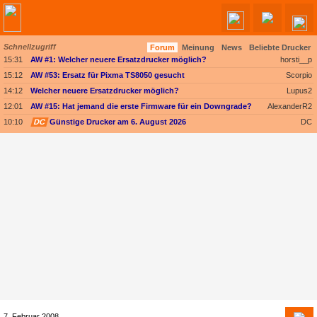
Schnellzugriff
Forum
Meinung
News
Beliebte Drucker
Angebote werden geladen...
15:31
AW #1: Welcher neuere Ersatzdrucker möglich?
horsti__p
15:12
AW #53: Ersatz für Pixma TS8050 gesucht
Scorpio
14:12
Welcher neuere Ersatzdrucker möglich?
Lupus2
12:01
AW #15: Hat jemand die erste Firmware für ein Downgrade?
AlexanderR2
10:10
DC
Günstige Drucker am 6. August 2026
DC
7. Februar 2008