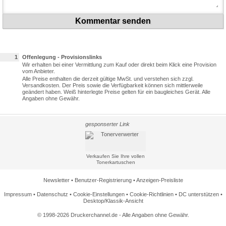
Kommentar senden
1
Offenlegung - Provisionslinks
Wir erhalten bei einer Vermittlung zum Kauf oder direkt beim Klick eine Provision
vom Anbieter.
Alle Preise enthalten die derzeit gültige MwSt. und verstehen sich zzgl.
Versandkosten. Der Preis sowie die Verfügbarkeit können sich mittlerweile
geändert haben. Weiß hinterlegte Preise gelten für ein baugleiches Gerät. Alle
Angaben ohne Gewähr.
gesponserter Link
Verkaufen Sie Ihre vollen
Tonerkartuschen
Newsletter
•
Benutzer-Registrierung
•
Anzeigen-Preisliste
Impressum
•
Datenschutz
•
Cookie-Einstellungen
•
Cookie-Richtlinien
•
DC unterstützen
•
Desktop/Klassik-Ansicht
© 1998-2026 Druckerchannel.de - Alle Angaben ohne Gewähr.