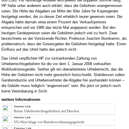
600 Euro. Für farbfähige Modelle wird jeweils die doppelte Summe fällig.
HP hatte unter anderem auch erklärt, dass die Gebühren unangemessen
seien. Die Höhe der Abgaben sei Mitte der 60er Jahre für Kopiergeräte
festgelegt worden, die zu dieser Zeit erheblich teurer gewesen seien. Die
Abgabe hätte damals etwa einem Prozent des Verkaufspreises
entsprochen und sei 1985 das letzte Mal angepasst worden. Bei den
heutigen Gerätepreisen seien die Gebühren jedoch viel zu hoch. Zwar
bezeichnete es der Vorsitzende Richter, Professor Joachim Bornkamm, als
problematisch, dass der Gesetzgeber die Gebühren festgelegt hatte. Einen
Einfluss auf das Urteil hatte das jedoch nicht.
Das Urteil verpflichtet HP zur rückwirkenden Zahlung von
Urheberrechtsgebühren für die vor dem 1. Januar 2008 verkauften
Multifunktionsgeräte. Seither gilt ein überarbeitetes Urheberrecht, das die
Höhe der Gebühren nicht mehr gesetzlich festschreibt. Stattdessen sollen
Geräteindustrie und Urhebervertreter die Abgabe frei aushandeln können –
die Gebühr muss lediglich "angemessen" sein. Bis jetzt ist jedoch noch
keine Vereinbarung in Sicht.
weitere Informationen
Interner Link
Keine Urheberrechtsgebühren auf Drucker
Interner Link
VG-Wort klagt vor Bundesverfassungsgericht
Externer Link