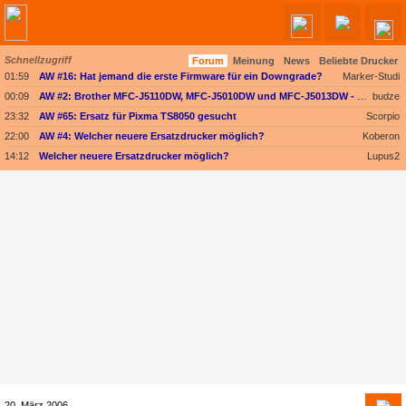
Schnellzugriff
Forum
Meinung
News
Beliebte Drucker
Angebote werden geladen...
01:59
AW #16: Hat jemand die erste Firmware für ein Downgrade?
Marker-Studi
00:09
AW #2: Brother MFC-J5110DW, MFC-J5010DW und MFC-J5013DW - Besser ausgestattet und kompakter dank vollem Fokus auf A4
budze
23:32
AW #65: Ersatz für Pixma TS8050 gesucht
Scorpio
22:00
AW #4: Welcher neuere Ersatzdrucker möglich?
Koberon
14:12
Welcher neuere Ersatzdrucker möglich?
Lupus2
20. März 2006