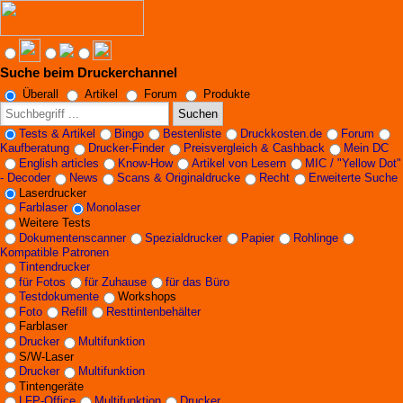
Suche beim Druckerchannel
Angebote werden geladen...
Überall
Artikel
Forum
Produkte
Suchen
Tests & Artikel
Bingo
Bestenliste
Druckkosten.de
Forum
Kaufberatung
Drucker-Finder
Preisvergleich & Cashback
Mein DC
English articles
Know-How
Artikel von Lesern
MIC / "Yellow Dot"
- Decoder
News
Scans & Originaldrucke
Recht
Erweiterte Suche
Laserdrucker
Farblaser
Monolaser
Weitere Tests
Dokumentenscanner
Spezialdrucker
Papier
Rohlinge
Kompatible Patronen
Tintendrucker
für Fotos
für Zuhause
für das Büro
Testdokumente
Workshops
Foto
Refill
Resttintenbehälter
Farblaser
Drucker
Multifunktion
S/W-Laser
Drucker
Multifunktion
Tintengeräte
LFP-Office
Multifunktion
Drucker