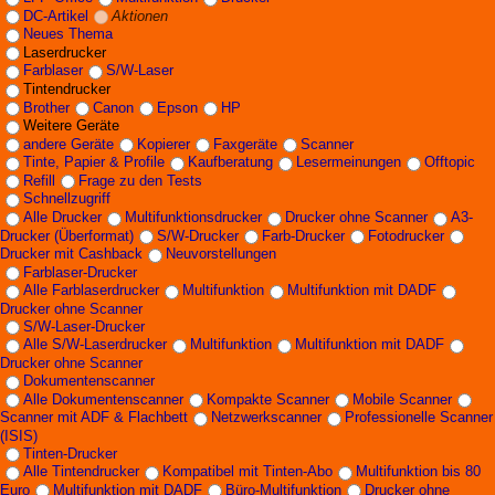
DC-Artikel
Aktionen
Neues Thema
Laserdrucker
Farblaser
S/W-Laser
Tintendrucker
Brother
Canon
Epson
HP
Weitere Geräte
andere Geräte
Kopierer
Faxgeräte
Scanner
Tinte, Papier & Profile
Kaufberatung
Lesermeinungen
Offtopic
Refill
Frage zu den Tests
Schnellzugriff
Alle Drucker
Multifunktionsdrucker
Drucker ohne Scanner
A3-
Drucker (Überformat)
S/W-Drucker
Farb-Drucker
Fotodrucker
Drucker mit Cashback
Neuvorstellungen
Farblaser-Drucker
Alle Farblaserdrucker
Multifunktion
Multifunktion mit DADF
Drucker ohne Scanner
S/W-Laser-Drucker
Alle S/W-Laserdrucker
Multifunktion
Multifunktion mit DADF
Drucker ohne Scanner
Dokumentenscanner
Alle Dokumentenscanner
Kompakte Scanner
Mobile Scanner
Scanner mit ADF & Flachbett
Netzwerkscanner
Professionelle Scanner
(ISIS)
Tinten-Drucker
Alle Tintendrucker
Kompatibel mit Tinten-Abo
Multifunktion bis 80
Euro
Multifunktion mit DADF
Büro-Multifunktion
Drucker ohne