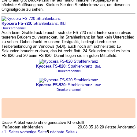
Die Grafik gibt Druckerchannel auf herkömmlichem Kopierpapier in
höchster Auflösung aus. Klicken Sie den Strahlenkranz an, um diesen in
Originalgröße zu sehen.
Kyocera FS-720:
Strahlenkranz.
Bild:
Druckerchannel
Auch beim Grafikdruck braucht sich der FS-720 nicht hinter seinen etwas
teureren Brüdern zu verstecken. Im Strahlenkranz ist fast kein Unterschied
zu sehen. Dabei druckt er unsere Testgrafik, bedingt durch seine
Treiberanbindung an Windows (GDI), auch noch am schnellsten: 15
Sekunden braucht er dazu, das ist recht flott, 24 Sekunden sind es beim
FS-820 und 20 beim FS-920. Damit liegen sie im guten Mittelfeld.
Kyocera FS-820:
Strahlenkranz.
Bild:
Druckerchannel
Kyocera FS-920:
Strahlenkranz.
Bild:
Druckerchannel
Dieser Artikel wurde ohne generative KI erstellt.
20.08.05 18:29 (letzte Änderung)
Fußnoten
‹ 1. Seite
‹ vorherige Seite
5.
nächste Seite ›