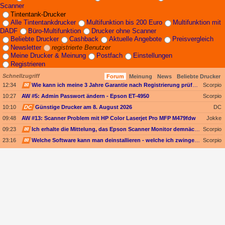
Scanner
Tintentank-Drucker
Alle Tintentankdrucker
Multifunktion bis 200 Euro
Multifunktion mit
DADF
Büro-Multifunktion
Drucker ohne Scanner
Beliebte Drucker
Cashback
Aktuelle Angebote
Preisvergleich
Newsletter
registrierte Benutzer
Meine Drucker & Meinung
Postfach
Einstellungen
Registrieren
Schnellzugriff
Forum
Meinung
News
Beliebte Drucker
12:34
✉
Wie kann ich meine 3 Jahre Garantie nach Registrierung prüfen?
Scorpio
10:27
AW #5: Admin Passwort ändern - Epson ET-4950
Scorpio
10:10
DC
Günstige Drucker am 8. August 2026
DC
09:48
AW #13: Scanner Problem mit HP Color Laserjet Pro MFP M479fdw
Jokke
09:23
✉
Ich erhalte die Mittelung, das Epson Scanner Monitor demnächst nicht mehr vom Mac unterstützt wird
Scorpio
23:16
✉
Welche Software kann man deinstallieren - welche ich zwingend erforderlich
Scorpio