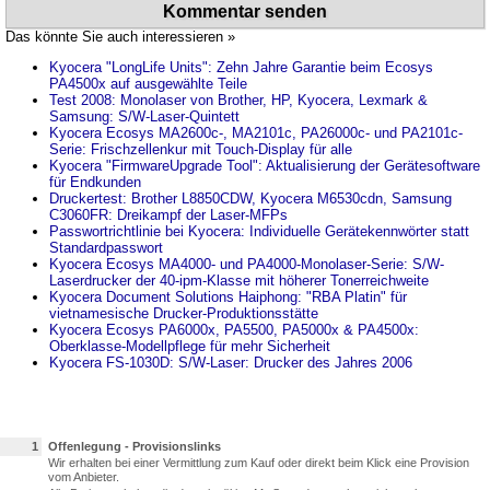
Kommentar senden
Das könnte Sie auch interessieren »
Kyocera "LongLife Units": Zehn Jahre Garantie beim Ecosys
PA4500x auf ausgewählte Teile
Test 2008: Monolaser von Brother, HP, Kyocera, Lexmark &
Samsung: S/W-Laser-Quintett
Kyocera Ecosys MA2600c-, MA2101c, PA26000c- und PA2101c-
Serie: Frischzellenkur mit Touch-Display für alle
Kyocera "FirmwareUpgrade Tool": Aktualisierung der Gerätesoftware
für Endkunden
Druckertest: Brother L8850CDW, Kyocera M6530cdn, Samsung
C3060FR: Dreikampf der Laser-MFPs
Passwortrichtlinie bei Kyocera: Individuelle Gerätekennwörter statt
Standardpasswort
Kyocera Ecosys MA4000- und PA4000-Monolaser-Serie: S/W-
Laserdrucker der 40-ipm-Klasse mit höherer Tonerreichweite
Kyocera Document Solutions Haiphong: "RBA Platin" für
vietnamesische Drucker-Produktionsstätte
Kyocera Ecosys PA6000x, PA5500, PA5000x & PA4500x:
Oberklasse-Modellpflege für mehr Sicherheit
Kyocera FS-1030D: S/W-Laser: Drucker des Jahres 2006
1
Offenlegung - Provisionslinks
Wir erhalten bei einer Vermittlung zum Kauf oder direkt beim Klick eine Provision
vom Anbieter.