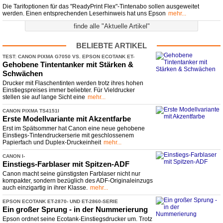
Die Tarifoptionen für das "ReadyPrint Flex"-Tintenabo sollen ausgeweitet
werden. Einen entsprechenden Leserhinweis hat uns Epson
mehr...
finde alle "Aktuelle Artikel"
BELIEBTE ARTIKEL
TEST: CANON PIXMA G7050 VS. EPSON ECOTANK ET-
​4850 VS. HP SMART TANK 7305
Gehobene Tintentanker mit Stärken &
Schwächen
Drucker mit Flaschentinten werden trotz ihres hohen
Einstiegspreises immer beliebter. Für Vieldrucker
stellen sie auf lange Sicht eine
mehr...
CANON PIXMA TS4151I
Erste Modellvariante mit Akzentfarbe
Erst im Spätsommer hat Canon eine neue gehobene
Einstiegs-Tintendruckerserie mit geschlossenem
Papierfach und Duplex-Druckeinheit
mehr...
CANON I-
​SENSYS MF667CDW, MF664CDW UND LBP647CDW & LBP646CDW
Einstiegs-
​Farblaser mit Spitzen-
​ADF
Canon macht seine günstigsten Farblaser nicht nur
kompakter, sondern bezüglich des ADF-Originaleinzugs
auch einzigartig in ihrer Klasse.
mehr...
EPSON ECOTANK ET-
​2870-
​ UND ET-
​2860-
​SERIE
Ein großer Sprung -
​ in der Nummerierung
Epson ordnet seine Ecotank-Einstiegsdrucker um. Trotz