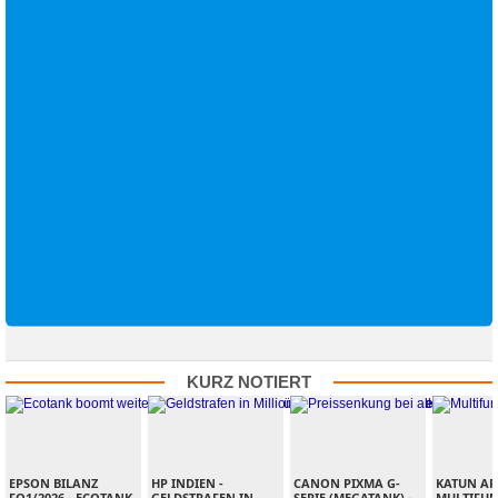
KURZ NOTIERT
EPSON BILANZ
HP INDIEN -
CANON PIXMA G-
KATUN ARI
FQ1/2026 -
​ ECOTANK
GELDSTRAFEN IN
SERIE (MEGATANK) -
MULTIFUN