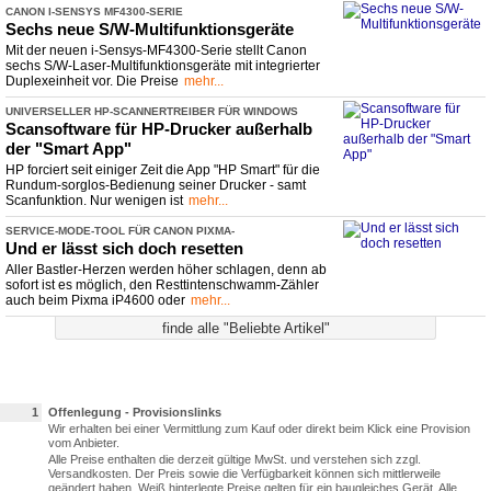
CANON I-
​SENSYS MF4300-
​SERIE
Sechs neue S/W-
​Multifunktionsgeräte
Mit der neuen i-Sensys-MF4300-Serie stellt Canon
sechs S/W-Laser-Multifunktionsgeräte mit integrierter
Duplexeinheit vor. Die Preise
mehr...
UNIVERSELLER HP-
​SCANNERTREIBER FÜR WINDOWS
Scansoftware für HP-
​Drucker außerhalb
der "Smart App"
HP forciert seit einiger Zeit die App "HP Smart" für die
Rundum-sorglos-Bedienung seiner Drucker - samt
Scanfunktion. Nur wenigen ist
mehr...
SERVICE-
​MODE-
​TOOL FÜR CANON PIXMA-
​DRUCKER (IP4600, IP4700...)
Und er lässt sich doch resetten
Aller Bastler-Herzen werden höher schlagen, denn ab
sofort ist es möglich, den Resttintenschwamm-Zähler
auch beim Pixma iP4600 oder
mehr...
finde alle "Beliebte Artikel"
1
Offenlegung - Provisionslinks
Wir erhalten bei einer Vermittlung zum Kauf oder direkt beim Klick eine Provision
vom Anbieter.
Alle Preise enthalten die derzeit gültige MwSt. und verstehen sich zzgl.
Versandkosten. Der Preis sowie die Verfügbarkeit können sich mittlerweile
geändert haben. Weiß hinterlegte Preise gelten für ein baugleiches Gerät. Alle