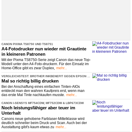
CANON PIXMA TS8750 UND TS8751
A4-
​Fotodrucker nun wieder mit Grautinte
in kleineren Patronen
Mit der Pixma TS8750-Serie zeigt Canon das neue Top-
Modell unter den A4-Foto-druckern. Für den Einsatz im
Home-Office gibt es zwar Duplex,
mehr...
VERGLEICHSTEST: BROTHER INKBENEFIT GEGEN EPSON ECOTANK
Mal so richtig billig drucken
Bei der Anschaffung eines einfachen Tinten-AIOs
entdeckt man den wahren Kaufpreis erst, wenn man
das erste Mal Tinte nachkaufen musste.
mehr...
CANON I-
​SENSYS MF754CDW, MF752CDW & LBP673CDW
Noch leistungsfähiger aber teuer im
Unterhalt
Canons neue gehobene Farblaser-Mittelklasse wird
deutlich schneller beim Druck und Scan. Auch bei der
Ausstattung gibt's kaum etwas zu
mehr...