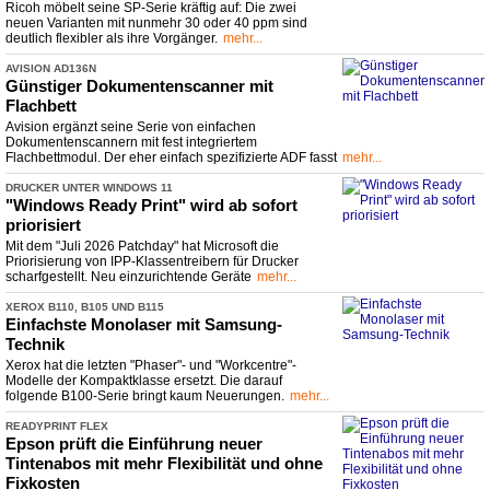
Ricoh möbelt seine SP-Serie kräftig auf: Die zwei
neuen Varianten mit nunmehr 30 oder 40 ppm sind
deutlich flexibler als ihre Vorgänger.
mehr...
AVISION AD136N
Günstiger Dokumentenscanner mit
Flachbett
Avision ergänzt seine Serie von einfachen
Dokumentenscannern mit fest integriertem
Flachbettmodul. Der eher einfach spezifizierte ADF fasst
mehr...
DRUCKER UNTER WINDOWS 11
"Windows Ready Print" wird ab sofort
priorisiert
Mit dem "Juli 2026 Patchday" hat Microsoft die
Priorisierung von IPP-Klassentreibern für Drucker
scharfgestellt. Neu einzurichtende Geräte
mehr...
XEROX B110, B105 UND B115
Einfachste Monolaser mit Samsung-
Technik
Xerox hat die letzten "Phaser"- und "Workcentre"-
Modelle der Kompaktklasse ersetzt. Die darauf
folgende B100-Serie bringt kaum Neuerungen.
mehr...
READYPRINT FLEX
Epson prüft die Einführung neuer
Tintenabos mit mehr Flexibilität und ohne
Fixkosten