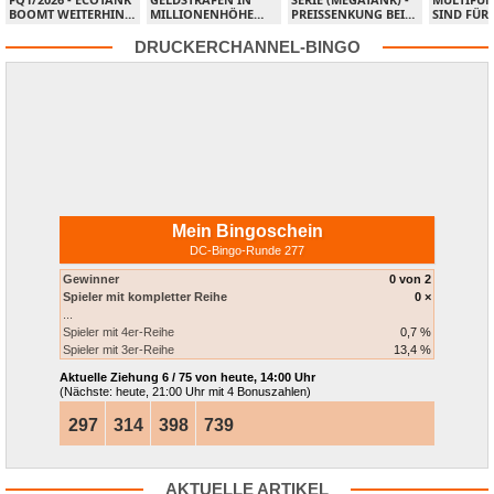
BOOMT WEITERHIN,
MILLIONENHÖHE
PREISSENKUNG BEI
SIND FÜR
KEINE GROSSEN S
WEGEN ILLEGALER
ALLEN PIXMA-
UMWELTZ
PRÜNGE MIT W
PREISABSPRACHEN
TINTENTANKDRUCKERN
"BLAUER 
DRUCKERCHANNEL-BINGO
ORKFORCE-
BEI DRUCKER-
ZERTIFIZI
ARBEITSGRUPPENDRUCKERN
VERBRAUCHSMATERIALIEN
Mein Bingoschein
DC-Bingo-Runde 277
Gewinner
0 von 2
Spieler mit kompletter Reihe
0 ×
...
Spieler mit 4er-Reihe
0,7 %
Spieler mit 3er-Reihe
13,4 %
Aktuelle Ziehung
6 / 75 von heute, 14:00 Uhr
(Nächste: heute, 21:00 Uhr mit 4 Bonuszahlen)
297
314
398
739
AKTUELLE ARTIKEL