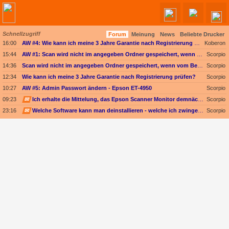
Schnellzugriff
Forum
Meinung
News
Beliebte Drucker
Angebote werden geladen...
16:00
AW #4: Wie kann ich meine 3 Jahre Garantie nach Registrierung prüfen?
Koberon
15:44
AW #1: Scan wird nicht im angegeben Ordner gespeichert, wenn vom Bediendisplay gescannt wird
Scorpio
14:36
Scan wird nicht im angegeben Ordner gespeichert, wenn vom Bediendisplay gescannt wird
Scorpio
12:34
Wie kann ich meine 3 Jahre Garantie nach Registrierung prüfen?
Scorpio
10:27
AW #5: Admin Passwort ändern - Epson ET-4950
Scorpio
09:23
✉
Ich erhalte die Mittelung, das Epson Scanner Monitor demnächst nicht mehr vom Mac unterstützt wird
Scorpio
23:16
✉
Welche Software kann man deinstallieren - welche ich zwingend erforderlich
Scorpio