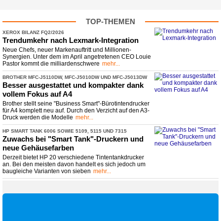
TOP-THEMEN
XEROX BILANZ FQ2/2026
Trendumkehr nach Lexmark-
​Integration
Neue Chefs, neuer Markenauftritt und Millionen-
Synergien. Unter dem im April angetretenen CEO Louie
Pastor kommt die milliardenschwere
mehr...
BROTHER MFC-
​J5110DW, MFC-
​J5010DW UND MFC-
​J5013DW
Besser ausgestattet und kompakter dank
vollem Fokus auf A4
Brother stellt seine "Business Smart"-Bürotintendrucker
für A4 komplett neu auf. Durch den Verzicht auf den A3-
Druck werden die Modelle
mehr...
HP SMART TANK 6006 SOWIE 5109, 5115 UND 7315
Zuwachs bei "Smart Tank"-
​Druckern und
neue Gehäusefarben
Derzeit bietet HP 20 verschiedene Tintentankdrucker
an. Bei den meisten davon handelt es sich jedoch um
baugleiche Varianten von sieben
mehr...