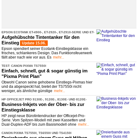
EPSON ECOTANK ET-
​4900-
​, ET-
​2920-
​, ET-
​2910-
​SERIE UND ET-
​1910
Aufgehübschte Tintentanker für den
Einstieg
Update 15.06.
Epson spendiert seiner Ecotank-Einstiegsklasse ein
frisches, schlankeres Design. Das Funktionsfeuerwerk
fällt aber nach wie vor aus. Es
mehr...
TEST: CANON PIXMA TS7550I
Einfach, schnell, gut & sogar günstig im
"Pixma Print Plan"
Obwohl Canon seine gehobene Einstiegs-Pixmas hier
und da abgespeckt hat, bietet der TS7550i nicht
weniger, als ähnliche günstige
mehr...
HP OFFICEJET PRO 9130E-
​, 9120E-
​, 8130E-
​ UND 8120E-
​SERIE
Business-
​Inkjets von der Ober-
​ bis zur
Einstiegsklasse
HP zeigt neue Bürotintendrucker der Officejet-Pro-
Serie. Vom Spitzen-Modell mit zwei Kassetten und
Dual-Duplex-ADF bis zum Basismodell ohne
mehr...
CANON PIXMA TS7550I, TS6550I UND TS4150I
Dreierbande aus einem Guss mit Höhen