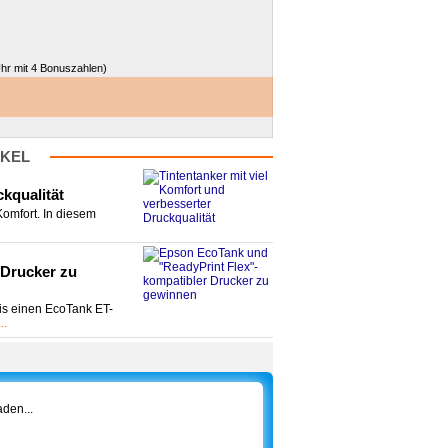
Uhr mit 4 Bonuszahlen)
IKEL
ckqualität
Komfort. In diesem
 Drucker zu
is einen EcoTank ET-
..
den...