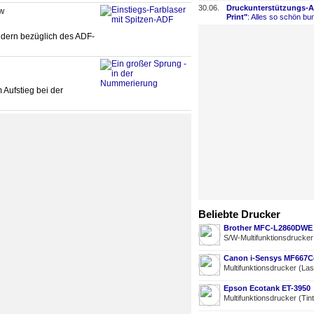
30.06.
Druckunterstützungs-
​
W
Print"
: Alles so schön bun
ndern bezüglich des ADF-
Aufstieg bei der
Beliebte Drucker
Brother MFC-L2860DWE
S/W-Multifunktionsdrucke
Canon i-Sensys MF667
Multifunktionsdrucker (La
Epson Ecotank ET-3950
Multifunktionsdrucker (Tin