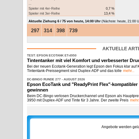
...
Spieler mit 4er-Reihe
0,7 %
Spieler mit 3er-Reihe
13,4 %
Aktuelle Ziehung
6 / 75 von heute, 14:00 Uhr
(Nächste: heute, 21:00 
297
314
398
739
AKTUELLE ART
TEST: EPSON ECOTANK ET-
​4950
Tintentanker mit viel Komfort und verbesserter Dru
Bei der neuen Ecotank-Generation legt Epson den Fokus klar auf 
Tintentank-Preissegment sind Duplex-ADF und das tolle
mehr...
DC-
​BINGO RUNDE 277 -
​ AUGUST 2026
Epson EcoTank und "ReadyPrint Flex"-
​kompatibler
gewinnen
Beim DC-Bingo verlosen Druckerchannel und Epson als Hauptpre
3950 mit Duplex-ADF und Tinte für 3 Jahre. Der zweite Preis
mehr.
Angebote werden gela