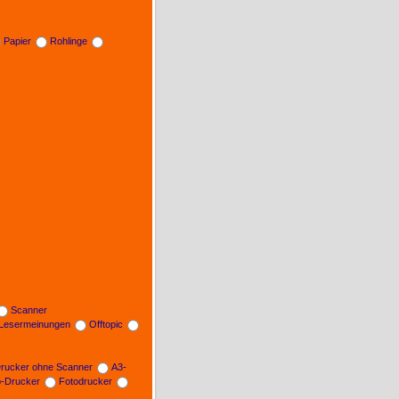
Papier
Rohlinge
Scanner
Lesermeinungen
Offtopic
rucker ohne Scanner
A3-
b-Drucker
Fotodrucker