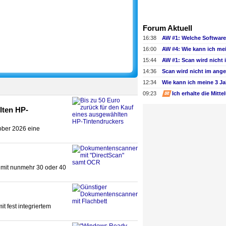
Forum Aktuell
16:38
16:00
15:44
14:36
12:34
09:23
✉
lten HP-
ober 2026 eine
n mit nunmehr 30 oder 40
 fest integriertem