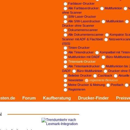
Farblaser-Drucker
Alle Farblaserdrucker
Multifunktion
M
ohne Scanner
S/W-Laser-Drucker
Alle S/W-Laserdrucker
Multifunktion
Drucker ohne Scanner
Dokumentenscanner
Alle Dokumentenscanner
Kompakte Sca
Scanner mit ADF & Flachbett
Netzwerkscan
(ISIS)
Tinten-Drucker
Alle Tintendrucker
Kompatibel mit Tinte
Multifunktion mit DADF
Büro-Multifunkti
Tintentank-Drucker
Alle Tintentankdrucker
Multifunktion bis
DADF
Büro-Multifunktion
Drucker ohne 
Beliebte Drucker
Cashback
Aktuell
Newsletter
registrierte Benutzer
Meine Drucker & Meinung
Postfach
Registrieren
sten.de
Forum
Kaufberatung
Drucker-Finder
Preisv
N