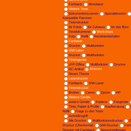
Farblaser
Monolaser
Weitere Tests
Dokumentenscanner
Spezialdrucker
Kompatible Patronen
Tintendrucker
für Fotos
für Zuhause
für das Büro
Testdokumente
Workshops
Foto
Refill
Resttintenbehälter
Farblaser
Drucker
Multifunktion
S/W-Laser
Drucker
Multifunktion
Tintengeräte
LFP-Office
Multifunktion
Drucker
DC-Artikel
Aktionen
Neues Thema
Laserdrucker
Farblaser
S/W-Laser
Tintendrucker
Brother
Canon
Epson
HP
Weitere Geräte
andere Geräte
Kopierer
Faxgeräte
Tinte, Papier & Profile
Kaufberatung
Refill
Frage zu den Tests
Schnellzugriff
Alle Drucker
Multifunktionsdrucker
D
Drucker (Überformat)
S/W-Drucker
Far
Drucker mit Cashback
Neuvorstellungen