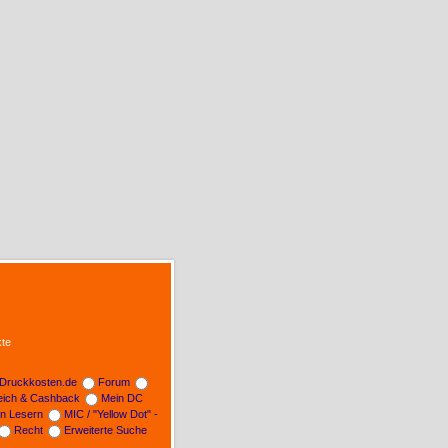
te
Druckkosten.de
Forum
leich & Cashback
Mein DC
on Lesern
MIC / "Yellow Dot" -
Recht
Erweiterte Suche