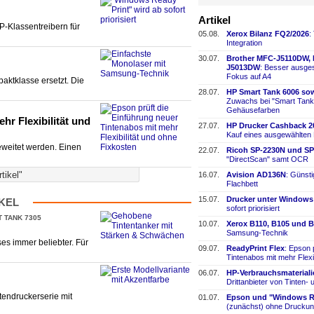
Artikel
PP-Klassentreibern für
05.08.
Xerox Bilanz FQ2/2026
:
Integration
30.07.
Brother MFC-
​J5110DW,
J5013DW
: Besser ausges
Fokus auf A4
aktklasse ersetzt. Die
28.07.
HP Smart Tank 6006 sow
Zuwachs bei "Smart Tank
Gehäusefarben
hr Flexibilität und
27.07.
HP Drucker Cashback 2
Kauf eines ausgewählten
eweitet werden. Einen
22.07.
Ricoh SP-
​2230N und SP
"DirectScan" samt OCR
rtikel"
16.07.
Avision AD136N
: Günst
Flachbett
15.07.
Drucker unter Windows
IKEL
sofort priorisiert
T TANK 7305
10.07.
Xerox B110, B105 und B
Samsung-
​Technik
ses immer beliebter. Für
09.07.
ReadyPrint Flex
: Epson 
Tintenabos mit mehr Flexi
06.07.
HP-
​Verbrauchsmaterial
Drittanbieter von Tinten-
​
endruckerserie mit
01.07.
Epson und "Windows Re
(zunächst) ohne Druckun