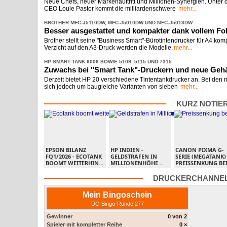
Neue Chefs, neuer Markenauftritt und Millionen-Synergien. Unter 
CEO Louie Pastor kommt die milliardenschwere
mehr...
BROTHER MFC-
​J5110DW, MFC-
​J5010DW UND MFC-
​J5013DW
Besser ausgestattet und kompakter dank vollem Fo
Brother stellt seine "Business Smart"-Bürotintendrucker für A4 kom
Verzicht auf den A3-Druck werden die Modelle
mehr...
HP SMART TANK 6006 SOWIE 5109, 5115 UND 7315
Zuwachs bei "Smart Tank"-
​Druckern und neue Geh
Derzeit bietet HP 20 verschiedene Tintentankdrucker an. Bei den 
sich jedoch um baugleiche Varianten von sieben
mehr...
KURZ NOTIE
EPSON BILANZ
HP INDIEN -
CANON PIXMA G-
FQ1/2026 -
​ ECOTANK
GELDSTRAFEN IN
SERIE (MEGATANK) 
BOOMT WEITERHIN,
MILLIONENHÖHE
PREISSENKUNG BE
KEINE GROSSEN S
WEGEN ILLEGALER
ALLEN PIXMA-
PRÜNGE MIT W
PREISABSPRACHEN
TINTENTANKDRUC
DRUCKERCHANNEL
ORKFORCE-
BEI DRUCKER-
ARBEITSGRUPPENDRUCKERN
VERBRAUCHSMATERIALIEN
Mein Bingoschein
DC-Bingo-Runde 277
Gewinner
0 von 2
Spieler mit kompletter Reihe
0 ×