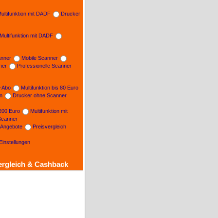
ultifunktion mit DADF
Drucker
Multifunktion mit DADF
nner
Mobile Scanner
ner
Professionelle Scanner
n-Abo
Multifunktion bis 80 Euro
on
Drucker ohne Scanner
 200 Euro
Multifunktion mit
Scanner
e Angebote
Preisvergleich
Einstellungen
ergleich & Cashback