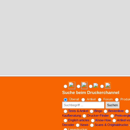
Suche beim Druckerchannel
Überall
Artikel
Forum
Produk
Suchen
Tests & Artikel
Bingo
Bestenliste
Kaufberatung
Drucker-Finder
Preisverg
English articles
Know-How
Artikel v
Decoder
News
Scans & Originaldrucke
Laserdrucker