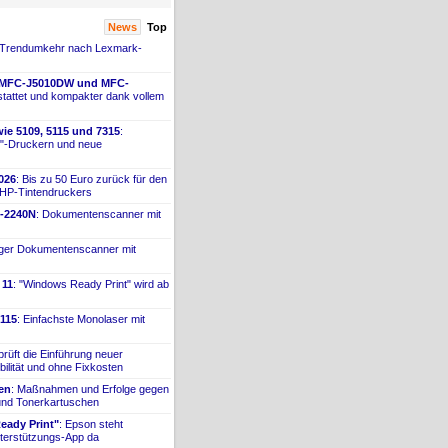
News
Top
 Trendumkehr nach Lexmark-
 MFC-
​J5010DW und MFC-
tattet und kompakter dank vollem
ie 5109, 5115 und 7315
:
"-
​Druckern und neue
026
: Bis zu 50 Euro zurück für den
 HP-
​Tintendruckers
-
​2240N
: Dokumentenscanner mit
iger Dokumentenscanner mit
 11
: "Windows Ready Print" wird ab
115
: Einfachste Monolaser mit
prüft die Einführung neuer
bilität und ohne Fixkosten
ien
: Maßnahmen und Erfolge gegen
 und Tonerkartuschen
ady Print"
: Epson steht
terstützungs-
​App da