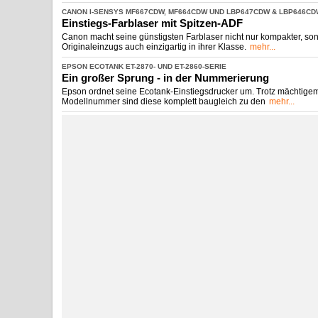
CANON I-
​SENSYS MF667CDW, MF664CDW UND LBP647CDW & LBP646CD
Einstiegs-
​Farblaser mit Spitzen-
​ADF
Canon macht seine günstigsten Farblaser nicht nur kompakter, so
Originaleinzugs auch einzigartig in ihrer Klasse.
mehr...
EPSON ECOTANK ET-
​2870-
​ UND ET-
​2860-
​SERIE
Ein großer Sprung -
​ in der Nummerierung
Epson ordnet seine Ecotank-Einstiegsdrucker um. Trotz mächtigem 
Modellnummer sind diese komplett baugleich zu den
mehr...