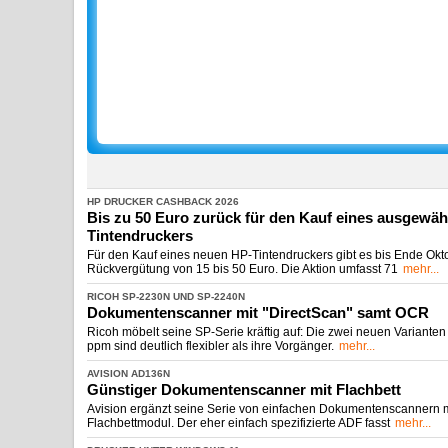
HP DRUCKER CASHBACK 2026
Bis zu 50 Euro zurück für den Kauf eines ausgewäh
Tintendruckers
Für den Kauf eines neuen HP-Tintendruckers gibt es bis Ende Okt
Rückvergütung von 15 bis 50 Euro. Die Aktion umfasst 71
mehr...
RICOH SP-
​2230N UND SP-
​2240N
Dokumentenscanner mit "DirectScan" samt OCR
Ricoh möbelt seine SP-Serie kräftig auf: Die zwei neuen Variante
ppm sind deutlich flexibler als ihre Vorgänger.
mehr...
AVISION AD136N
Günstiger Dokumentenscanner mit Flachbett
Avision ergänzt seine Serie von einfachen Dokumentenscannern mit
Flachbettmodul. Der eher einfach spezifizierte ADF fasst
mehr...