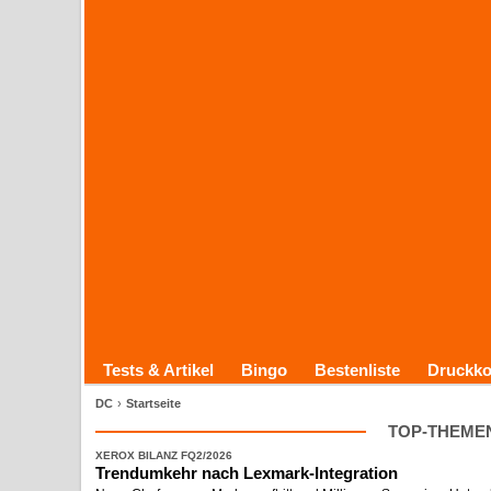
Tests & Artikel
Bingo
Bestenliste
Druckko
DC
Startseite
TOP-THEME
XEROX BILANZ FQ2/2026
Trendumkehr nach Lexmark-
​Integration