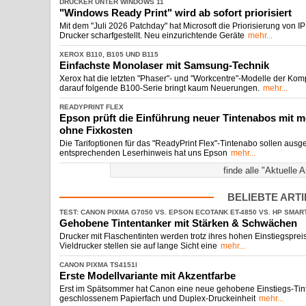
DRUCKER UNTER WINDOWS 11
"Windows Ready Print" wird ab sofort priorisiert
Mit dem "Juli 2026 Patchday" hat Microsoft die Priorisierung von I
Drucker scharfgestellt. Neu einzurichtende Geräte
mehr...
XEROX B110, B105 UND B115
Einfachste Monolaser mit Samsung-
​Technik
Xerox hat die letzten "Phaser"- und "Workcentre"-Modelle der Komp
darauf folgende B100-Serie bringt kaum Neuerungen.
mehr...
READYPRINT FLEX
Epson prüft die Einführung neuer Tintenabos mit me
ohne Fixkosten
Die Tarifoptionen für das "ReadyPrint Flex"-Tintenabo sollen ausg
entsprechenden Leserhinweis hat uns Epson
mehr...
finde alle "Aktuelle A
BELIEBTE ART
TEST: CANON PIXMA G7050 VS. EPSON ECOTANK ET-
​4850 VS. HP SMAR
Gehobene Tintentanker mit Stärken & Schwächen
Drucker mit Flaschentinten werden trotz ihres hohen Einstiegsprei
Vieldrucker stellen sie auf lange Sicht eine
mehr...
CANON PIXMA TS4151I
Erste Modellvariante mit Akzentfarbe
Erst im Spätsommer hat Canon eine neue gehobene Einstiegs-Tint
geschlossenem Papierfach und Duplex-Druckeinheit
mehr...