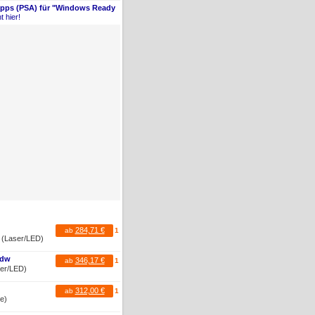
Apps (PSA) für "Windows Ready
t hier!
284,71 €
ab
1
r (Laser/LED)
Cdw
346,17 €
ab
1
ser/LED)
312,00 €
ab
1
te)