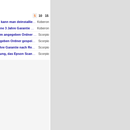
5
10
15
AW #1: Welche Software kann man deinstallieren - welche ich zwingend erforderlich
Koberon
AW #4: Wie kann ich meine 3 Jahre Garantie nach Registrierung prüfen?
Koberon
AW #1: Scan wird nicht im angegeben Ordner gespeichert, wenn vom Bediendisplay gescannt wird
Scorpio
Scan wird nicht im angegeben Ordner gespeichert, wenn vom Bediendisplay gescannt wird
Scorpio
Wie kann ich meine 3 Jahre Garantie nach Registrierung prüfen?
Scorpio
Ich erhalte die Mittelung, das Epson Scanner Monitor demnächst nicht mehr vom Mac unterstützt wird
Scorpio