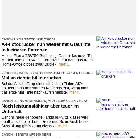
CANON PIXMA TS8750 UND TS8751
A4-
​Fotodrucker nun wieder mit Grautinte
in kleineren Patronen
Mit der Pixma TS8750-Serie zeigt Canon das neue Top-
Modell unter den A4-Foto-druckern. Für den Einsatz im
Home-Office gibt es zwar Duplex,
mehr...
VERGLEICHSTEST: BROTHER INKBENEFIT GEGEN EPSON ECOTANK
Mal so richtig billig drucken
Bei der Anschaffung eines einfachen Tinten-AIOs
entdeckt man den wahren Kaufpreis erst, wenn man
das erste Mal Tinte nachkaufen musste.
mehr...
CANON I-
​SENSYS MF754CDW, MF752CDW & LBP673CDW
Noch leistungsfähiger aber teuer im
Unterhalt
Canons neue gehobene Farblaser-Mittelklasse wird
deutlich schneller beim Druck und Scan. Auch bei der
Ausstattung gibt's kaum etwas zu
mehr...
CANON I-
​SENSYS MF4300-
​SERIE