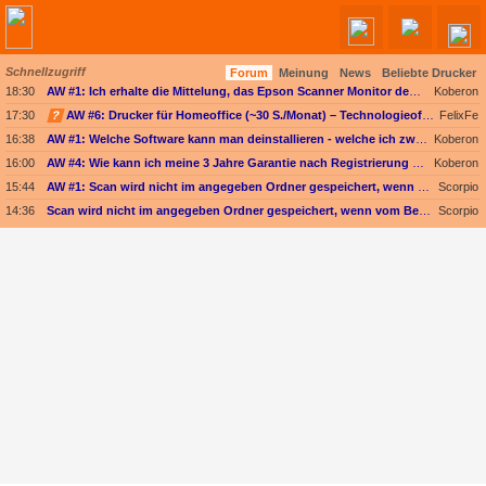
Schnellzugriff
Forum
Meinung
News
Beliebte Drucker
Angebote werden geladen...
18:30
AW #1: Ich erhalte die Mittelung, das Epson Scanner Monitor demnächst nicht mehr vom Mac unterstützt wird
Koberon
17:30
?
AW #6: Drucker für Homeoffice (~30 S./Monat) – Technologieoffen (Duplex-Scan ODER nur Kopieren)
FelixFe
16:38
AW #1: Welche Software kann man deinstallieren - welche ich zwingend erforderlich
Koberon
16:00
AW #4: Wie kann ich meine 3 Jahre Garantie nach Registrierung prüfen?
Koberon
15:44
AW #1: Scan wird nicht im angegeben Ordner gespeichert, wenn vom Bediendisplay gescannt wird
Scorpio
14:36
Scan wird nicht im angegeben Ordner gespeichert, wenn vom Bediendisplay gescannt wird
Scorpio