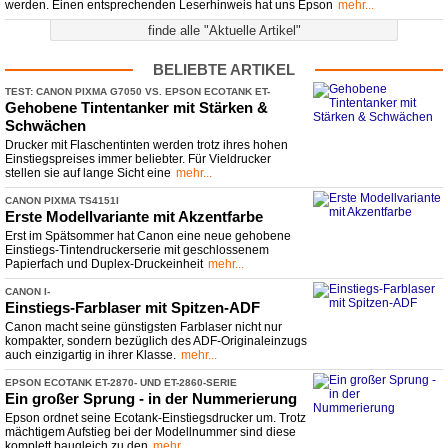
werden. Einen entsprechenden Leserhinweis hat uns Epson
mehr...
finde alle "Aktuelle Artikel"
BELIEBTE ARTIKEL
TEST: CANON PIXMA G7050 VS. EPSON ECOTANK ET-
​4850 VS. HP SMART TANK 7305
Gehobene Tintentanker mit Stärken &
Schwächen
Drucker mit Flaschentinten werden trotz ihres hohen
Einstiegspreises immer beliebter. Für Vieldrucker
stellen sie auf lange Sicht eine
mehr...
CANON PIXMA TS4151I
Erste Modellvariante mit Akzentfarbe
Erst im Spätsommer hat Canon eine neue gehobene
Einstiegs-Tintendruckerserie mit geschlossenem
Papierfach und Duplex-Druckeinheit
mehr...
CANON I-
​SENSYS MF667CDW, MF664CDW UND LBP647CDW & LBP646CDW
Einstiegs-
​Farblaser mit Spitzen-
​ADF
Canon macht seine günstigsten Farblaser nicht nur
kompakter, sondern bezüglich des ADF-Originaleinzugs
auch einzigartig in ihrer Klasse.
mehr...
EPSON ECOTANK ET-
​2870-
​ UND ET-
​2860-
​SERIE
Ein großer Sprung -
​ in der Nummerierung
Epson ordnet seine Ecotank-Einstiegsdrucker um. Trotz
mächtigem Aufstieg bei der Modellnummer sind diese
komplett baugleich zu den
mehr...