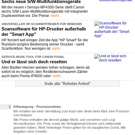
Sechs neue S/W-
​Multifunktionsgeräte
Mit der neuen i-Sensys-MF4300-Serie stellt Canon
sechs S/W-Laser-Multifunktionsgeräte mit integrierter
Duplexeinheit vor. Die Preise
mehr...
UNIVERSELLER HP-
​SCANNERTREIBER FÜR WINDOWS
Scansoftware für HP-
​Drucker außerhalb
der "Smart App"
HP forciert seit einiger Zeit die App "HP Smart" für die
Rundum-sorglos-Bedienung seiner Drucker - samt
Scanfunktion. Nur wenigen ist
mehr...
SERVICE-
​MODE-
​TOOL FÜR CANON PIXMA-
​DRUCKER (IP4600, IP4700...)
Und er lässt sich doch resetten
Aller Bastler-Herzen werden höher schlagen, denn ab
sofort ist es möglich, den Resttintenschwamm-Zähler
auch beim Pixma iP4600 oder
mehr...
finde alle "Beliebte Artikel"
1
Offenlegung - Provisionslinks
Wir erhalten bei einer Vermittlung zum Kauf oder direkt beim Klick eine Provision
vom Anbieter.
Alle Preise enthalten die derzeit gültige MwSt. und verstehen sich zzgl.
Versandkosten. Der Preis sowie die Verfügbarkeit können sich mittlerweile
geändert haben. Weiß hinterlegte Preise gelten für ein baugleiches Gerät. Alle
Angaben ohne Gewähr.