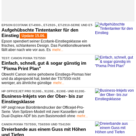
EPSON ECOTANK ET-
​4900-
​, ET-
​2920-
​, ET-
​2910-
​SERIE UND ET-
​1910
Aufgehübschte Tintentanker für den
Einstieg
Update 15.06.
Epson spendiert seiner Ecotank-Einstiegsklasse ein
frisches, schlankeres Design. Das Funktionsfeuerwerk
fällt aber nach wie vor aus. Es
mehr...
TEST: CANON PIXMA TS7550I
Einfach, schnell, gut & sogar günstig im
"Pixma Print Plan"
Obwohl Canon seine gehobene Einstiegs-Pixmas hier
und da abgespeckt hat, bietet der TS7550i nicht
weniger, als ähnliche günstige
mehr...
HP OFFICEJET PRO 9130E-
​, 9120E-
​, 8130E-
​ UND 8120E-
​SERIE
Business-
​Inkjets von der Ober-
​ bis zur
Einstiegsklasse
HP zeigt neue Bürotintendrucker der Officejet-Pro-
Serie. Vom Spitzen-Modell mit zwei Kassetten und
Dual-Duplex-ADF bis zum Basismodell ohne
mehr...
CANON PIXMA TS7550I, TS6550I UND TS4150I
Dreierbande aus einem Guss mit Höhen
und Tiefen