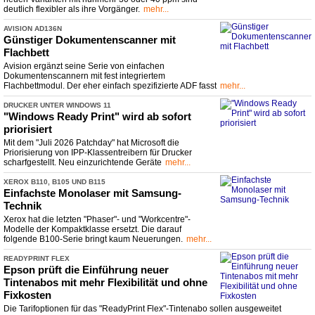
deutlich flexibler als ihre Vorgänger.
mehr...
AVISION AD136N
Günstiger Dokumentenscanner mit
Flachbett
Avision ergänzt seine Serie von einfachen
Dokumentenscannern mit fest integriertem
Flachbettmodul. Der eher einfach spezifizierte ADF fasst
mehr...
DRUCKER UNTER WINDOWS 11
"Windows Ready Print" wird ab sofort
priorisiert
Mit dem "Juli 2026 Patchday" hat Microsoft die
Priorisierung von IPP-Klassentreibern für Drucker
scharfgestellt. Neu einzurichtende Geräte
mehr...
XEROX B110, B105 UND B115
Einfachste Monolaser mit Samsung-
Technik
Xerox hat die letzten "Phaser"- und "Workcentre"-
Modelle der Kompaktklasse ersetzt. Die darauf
folgende B100-Serie bringt kaum Neuerungen.
mehr...
READYPRINT FLEX
Epson prüft die Einführung neuer
Tintenabos mit mehr Flexibilität und ohne
Fixkosten
Die Tarifoptionen für das "ReadyPrint Flex"-Tintenabo sollen ausgeweitet