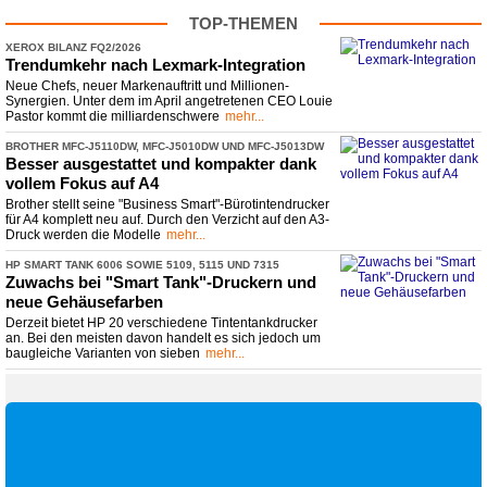
TOP-THEMEN
XEROX BILANZ FQ2/2026
Trendumkehr nach Lexmark-
​Integration
Neue Chefs, neuer Markenauftritt und Millionen-
Synergien. Unter dem im April angetretenen CEO Louie
Pastor kommt die milliardenschwere
mehr...
BROTHER MFC-
​J5110DW, MFC-
​J5010DW UND MFC-
​J5013DW
Besser ausgestattet und kompakter dank
vollem Fokus auf A4
Brother stellt seine "Business Smart"-Bürotintendrucker
für A4 komplett neu auf. Durch den Verzicht auf den A3-
Druck werden die Modelle
mehr...
HP SMART TANK 6006 SOWIE 5109, 5115 UND 7315
Zuwachs bei "Smart Tank"-
​Druckern und
neue Gehäusefarben
Derzeit bietet HP 20 verschiedene Tintentankdrucker
an. Bei den meisten davon handelt es sich jedoch um
baugleiche Varianten von sieben
mehr...