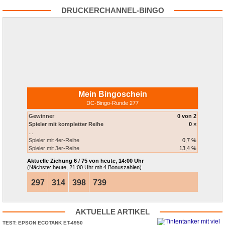
KEINE GROSSEN S
WEGEN ILLEGALER
ALLEN PIXMA-
UMWELTZ
PRÜNGE MIT W
PREISABSPRACHEN
TINTENTANKDRUCKERN
"BLAUER 
DRUCKERCHANNEL-BINGO
ORKFORCE-
BEI DRUCKER-
ZERTIFIZI
ARBEITSGRUPPENDRUCKERN
VERBRAUCHSMATERIALIEN
Mein Bingoschein
DC-Bingo-Runde 277
Gewinner
0 von 2
Spieler mit kompletter Reihe
0 ×
...
Spieler mit 4er-Reihe
0,7 %
Spieler mit 3er-Reihe
13,4 %
Aktuelle Ziehung
6 / 75 von heute, 14:00 Uhr
(Nächste: heute, 21:00 Uhr mit 4 Bonuszahlen)
297
314
398
739
AKTUELLE ARTIKEL
TEST: EPSON ECOTANK ET-
​4950