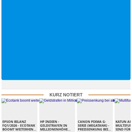
KURZ NOTIERT
EPSON BILANZ
HP INDIEN -
CANON PIXMA G-
KATUN ARI
FQ1/2026 -
​ ECOTANK
GELDSTRAFEN IN
SERIE (MEGATANK) -
MULTIFUN
BOOMT WEITERHIN,
MILLIONENHÖHE
PREISSENKUNG BEI
SIND FÜR